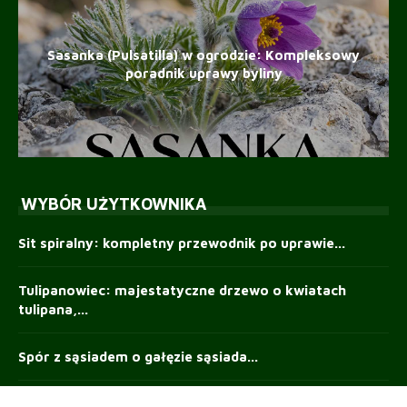
Sasanka (Pulsatilla) w ogrodzie: Kompleksowy
poradnik uprawy byliny
WYBÓR UŻYTKOWNIKA
Sit spiralny: kompletny przewodnik po uprawie...
Tulipanowiec: majestatyczne drzewo o kwiatach
tulipana,...
Spór z sąsiadem o gałęzie sąsiada...
Jak zrobić skalniak krok po kroku...