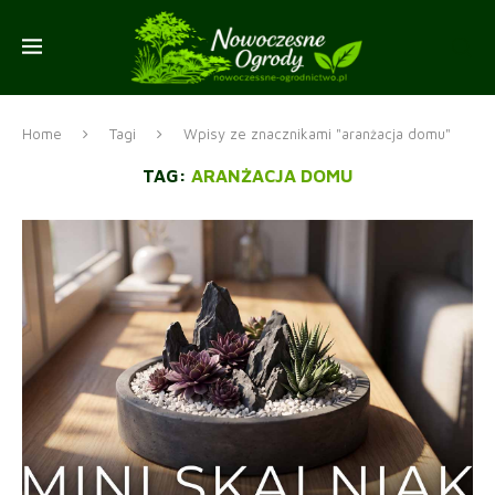
Home
Tagi
Wpisy ze znacznikami "aranżacja domu"
TAG:
ARANŻACJA DOMU