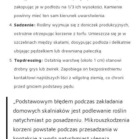
zakopując je w podłożu na 1/3 ich wysokości. Kamienie
powinny mieć ten sam kierunek uwarstwienia.
Sadzenie:
Rośliny wyjmuje się z doniczek produkcyjnych,
ostrożnie otrzepując korzenie z torfu. Umieszcza się je w
szczelinach między skałami, dosypując podłoża i delikatnie
ubijając pędzelkiem lub drewnianą pałeczką.
Topdressing:
Ostatnią warstwę (około 1 cm) stanowi
drobny grys lub żwirek. Zapobiega on bezpośredniemu
kontaktowi najniższych liści z wilgotną ziemią, co chroni
przed gniciem podstawy pędu.
„Podstawowym błędem podczas zakładania
domowych skalniaków jest podlewanie roślin
natychmiast po posadzeniu. Mikrouszkodzenia
korzeni powstałe podczas przesadzania w
kontakcie z wodą natychmiast ulegają