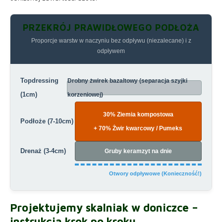
PRZEKRÓJ PRAWIDŁOWEGO PODŁOŻA
Proporcje warstw w naczyniu bez odpływu (niezalecane) i z
odpływem
Topdressing
Drobny żwirek bazaltowy (separacja szyjki
(1cm)
korzeniowej)
30% Ziemia kompostowa
Podłoże (7-10cm)
+ 70% Żwir kwarcowy / Pumeks
Drenaż (3-4cm)
Gruby keramzyt na dnie
Otwory odpływowe (Konieczność!)
Projektujemy
skalniak w doniczce
–
instrukcja krok po kroku