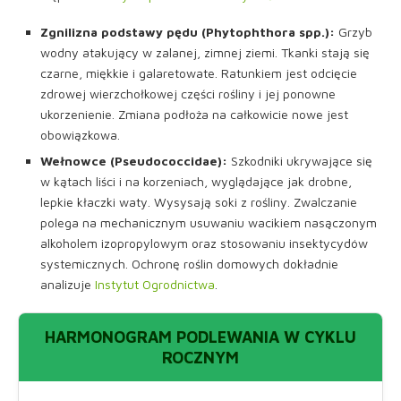
Zgnilizna podstawy pędu (Phytophthora spp.):
Grzyb
wodny atakujący w zalanej, zimnej ziemi. Tkanki stają się
czarne, miękkie i galaretowate. Ratunkiem jest odcięcie
zdrowej wierzchołkowej części rośliny i jej ponowne
ukorzenienie. Zmiana podłoża na całkowicie nowe jest
obowiązkowa.
Wełnowce (Pseudococcidae):
Szkodniki ukrywające się
w kątach liści i na korzeniach, wyglądające jak drobne,
lepkie kłaczki waty. Wysysają soki z rośliny. Zwalczanie
polega na mechanicznym usuwaniu wacikiem nasączonym
alkoholem izopropylowym oraz stosowaniu insektycydów
systemicznych. Ochronę roślin domowych dokładnie
analizuje
Instytut Ogrodnictwa
.
HARMONOGRAM PODLEWANIA W CYKLU
ROCZNYM