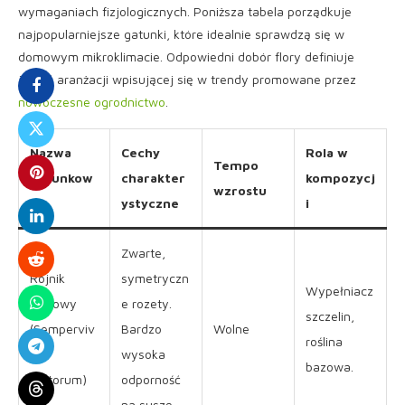
wymaganiach fizjologicznych. Poniższa tabela porządkuje
najpopularniejsze gatunki, które idealnie sprawdzą się w
domowym mikroklimacie. Odpowiedni dobór flory definiuje
jakość aranżacji wpisującej się w trendy promowane przez
nowoczesne ogrodnictwo
.
Nazwa
Cechy
Rola w
Tempo
gatunkow
charakter
kompozycj
wzrostu
a
ystyczne
i
Zwarte,
Rojnik
symetryczn
Wypełniacz
murowy
e rozety.
szczelin,
(Semperviv
Bardzo
Wolne
roślina
um
wysoka
bazowa.
tectorum)
odporność
na suszę.