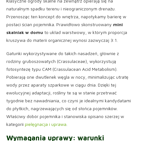
Klasyczne ogrody skalne na zewnątrz opierają się na
naturalnym spadku terenu i nieograniczonym drenażu.
Przenosząc ten koncept do wnętrza, napotykamy barierę w
postaci ścian pojemnika. Prawidłowo skonstruowany
mini
skalniak w domu
to układ warstwowy, w którym proporcja
kruszywa do materii organicznej wynosi zazwyczaj 3:1.
Gatunki wykorzystywane do takich nasadzeń, głównie z
rodziny gruboszowatych (Crassulaceae), wykorzystują
fotosyntezę typu CAM (Crassulacean Acid Metabolism).
Pobierają one dwutlenek węgla w nocy, minimalizując utratę
wody przez aparaty szparkowe w ciągu dnia. Dzięki tej
ewolucyjnej adaptacji, rośliny te są w stanie przetrwać
tygodnie bez nawadniania, co czyni je idealnymi kandydatami
do płytkich, nagrzewających się od słońca pojemników.
Właściwy dobór pojemnika i stanowiska opisano szerzej w
kategorii
pielęgnacja i uprawa
.
Wymagania uprawy: warunki