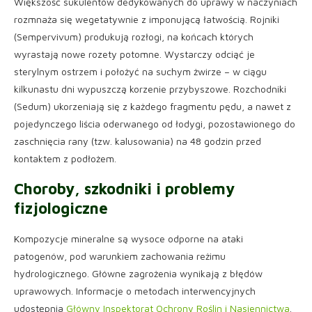
Większość sukulentów dedykowanych do uprawy w naczyniach
rozmnaża się wegetatywnie z imponującą łatwością. Rojniki
(Sempervivum) produkują rozłogi, na końcach których
wyrastają nowe rozety potomne. Wystarczy odciąć je
sterylnym ostrzem i położyć na suchym żwirze – w ciągu
kilkunastu dni wypuszczą korzenie przybyszowe. Rozchodniki
(Sedum) ukorzeniają się z każdego fragmentu pędu, a nawet z
pojedynczego liścia oderwanego od łodygi, pozostawionego do
zaschnięcia rany (tzw. kalusowania) na 48 godzin przed
kontaktem z podłożem.
Choroby, szkodniki i problemy
fizjologiczne
Kompozycje mineralne są wysoce odporne na ataki
patogenów, pod warunkiem zachowania reżimu
hydrologicznego. Główne zagrożenia wynikają z błędów
uprawowych. Informacje o metodach interwencyjnych
udostępnia
Główny Inspektorat Ochrony Roślin i Nasiennictwa
.