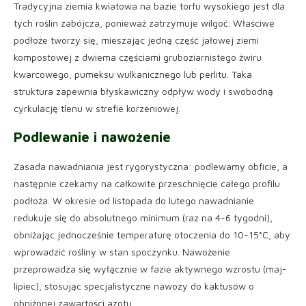
Tradycyjna ziemia kwiatowa na bazie torfu wysokiego jest dla
tych roślin zabójcza, ponieważ zatrzymuje wilgoć. Właściwe
podłoże tworzy się, mieszając jedną część jałowej ziemi
kompostowej z dwiema częściami gruboziarnistego żwiru
kwarcowego, pumeksu wulkanicznego lub perlitu. Taka
struktura zapewnia błyskawiczny odpływ wody i swobodną
cyrkulację tlenu w strefie korzeniowej.
Podlewanie i nawożenie
Zasada nawadniania jest rygorystyczna: podlewamy obficie, a
następnie czekamy na całkowite przeschnięcie całego profilu
podłoża. W okresie od listopada do lutego nawadnianie
redukuje się do absolutnego minimum (raz na 4-6 tygodni),
obniżając jednocześnie temperaturę otoczenia do 10-15°C, aby
wprowadzić rośliny w stan spoczynku. Nawożenie
przeprowadza się wyłącznie w fazie aktywnego wzrostu (maj-
lipiec), stosując specjalistyczne nawozy do kaktusów o
obniżonej zawartości azotu.