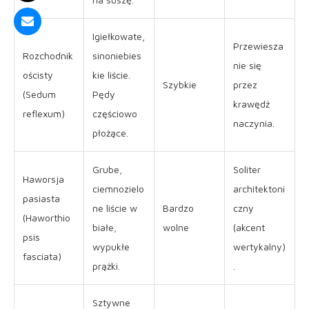
Igiełkowate,
Przewiesza
Rozchodnik
sinoniebies
nie się
ościsty
kie liście.
Szybkie
przez
(Sedum
Pędy
krawędź
reflexum)
częściowo
naczynia.
płożące.
Grube,
Soliter
Haworsja
ciemnozielo
architektoni
pasiasta
ne liście w
Bardzo
czny
(Haworthio
białe,
wolne
(akcent
psis
wypukłe
wertykalny)
fasciata)
prążki.
.
Sztywne