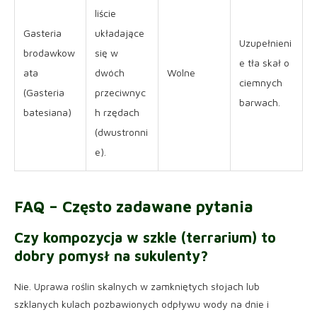
liście
Gasteria
układające
Uzupełnieni
brodawkow
się w
e tła skał o
ata
dwóch
Wolne
ciemnych
(Gasteria
przeciwnyc
barwach.
batesiana)
h rzędach
(dwustronni
e).
FAQ – Często zadawane pytania
Czy kompozycja w szkle (terrarium) to
dobry pomysł na sukulenty?
Nie. Uprawa roślin skalnych w zamkniętych słojach lub
szklanych kulach pozbawionych odpływu wody na dnie i