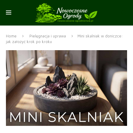
Home
Pielęgnacja i uprawa
Mini skalniak w doniczce:
jak założyć krok po kroku