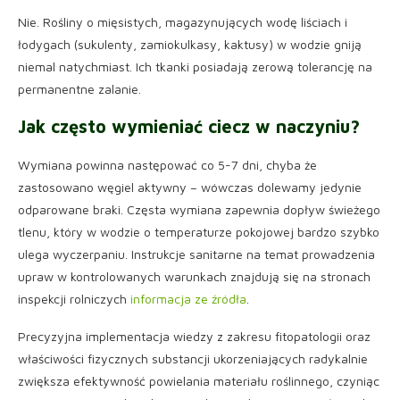
Nie. Rośliny o mięsistych, magazynujących wodę liściach i
łodygach (sukulenty, zamiokulkasy, kaktusy) w wodzie gniją
niemal natychmiast. Ich tkanki posiadają zerową tolerancję na
permanentne zalanie.
Jak często wymieniać ciecz w naczyniu?
Wymiana powinna następować co 5-7 dni, chyba że
zastosowano węgiel aktywny – wówczas dolewamy jedynie
odparowane braki. Częsta wymiana zapewnia dopływ świeżego
tlenu, który w wodzie o temperaturze pokojowej bardzo szybko
ulega wyczerpaniu. Instrukcje sanitarne na temat prowadzenia
upraw w kontrolowanych warunkach znajdują się na stronach
inspekcji rolniczych
informacja ze źródła
.
Precyzyjna implementacja wiedzy z zakresu fitopatologii oraz
właściwości fizycznych substancji ukorzeniających radykalnie
zwiększa efektywność powielania materiału roślinnego, czyniąc