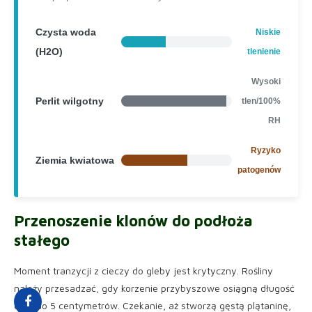
Czysta woda
Niskie
(H2O)
tlenienie
Wysoki
Perlit wilgotny
tlen/100%
RH
Ryzyko
Ziemia kwiatowa
patogenów
Przenoszenie klonów do podłoża
stałego
Moment tranzycji z cieczy do gleby jest krytyczny. Rośliny
należy przesadzać, gdy korzenie przybyszowe osiągną długość
od 3 do 5 centymetrów. Czekanie, aż stworzą gęstą plątaninę,