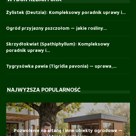
Żylistek (Deutzia): Kompleksowy poradnik uprawy i...
Ogród przyjazny pszczołom — jakie rośliny...
Skrzydłokwiat (Spathiphyllum): Kompleksowy
poradnik uprawy i...
Tygrysówka pawia (Tigridia pavonia) — uprawa,...
NAJWYŻSZA POPULARNOŚĆ
Pozwolenie na altanę i inne obiekty ogrodowe —