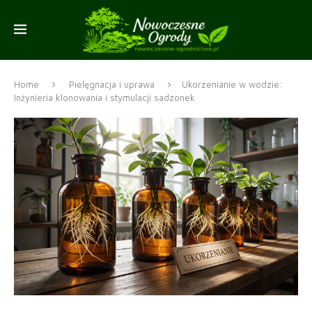
Home
Pielęgnacja i uprawa
Ukorzenianie w wodzie:
Inżynieria klonowania i stymulacji sadzonek