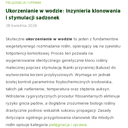
PIELĘGNACJA I UPRAWA
Ukorzenianie w wodzie: Inżynieria klonowania
i stymulacji sadzonek
28 kwietnia 2026
Skuteczne
ukorzenianie w wodzie
to jeden z fundamentów
wegetatywnego rozmnażania roślin, opierający się na zjawisku
totipotencji komórkowej. Proces ten pozwala na
wygenerowanie identycznego genetycznie klonu rośliny
matecznej poprzez stymulację tkanki przyrannej (kalusa) do
wytworzenia korzeni przybyszowych. Wymaga on jednak
ścisłej kontroli parametrów fizykochemicznych środowiska,
takich jak natlenienie, temperatura oraz stężenie auksyn.
Wdrożenie rygorystycznych procedur fitosanitarnych eliminuje
ryzyko gnicia pędów, a dogłębne zrozumienie biologii rośliny
drastycznie podnosi wskaźnik sukcesu propagacji. Zasady
dotyczące ogólnego przygotowania stanowisk dla młodych
roślin opisuje kategoria
pielęgnacja i uprawa
.