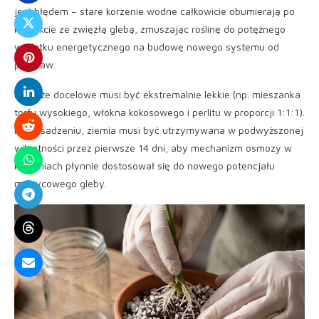
jest błędem – stare korzenie wodne całkowicie obumierają po
kontakcie ze zwięzłą glebą, zmuszając roślinę do potężnego
wydatku energetycznego na budowę nowego systemu od
podstaw.
Podłoże docelowe musi być ekstremalnie lekkie (np. mieszanka
torfu wysokiego, włókna kokosowego i perlitu w proporcji 1:1:1).
Po posadzeniu, ziemia musi być utrzymywana w podwyższonej
wilgotności przez pierwsze 14 dni, aby mechanizm osmozy w
korzeniach płynnie dostosował się do nowego potencjału
matrycowego gleby.