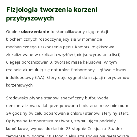
Fizjologia tworzenia korzeni
przybyszowych
Ogólne
ukorzenianie
to skomplikowany ciąg reakcji
biochemicznych rozpoczynający się w momencie
mechanicznego uszkodzenia pędu. Komórki miękiszowe
zlokalizowane w okolicach węzłów (miejsc wyrastania liści)
ulegają odróżnicowaniu, tworząc masę kalusową. W tym
regionie akumulują się naturalne fitohormony – głównie kwas
indolilooctowy (IAA), który daje sygnał do inicjacji merystemów
korzeniowych.
Środowisko płynne stanowi specyficzny bufor. Woda
demineralizowana lub przegotowana i odstana przez minimum
24 godziny (w celu odparowania chloru) stanowi sterylny start.
Optymalna temperatura roztworu, stymulująca podziały
komórkowe, wynosi dokładnie 23 stopnie Celsjusza. Spadek
temperatury poniżej 18 stopni Celsjusza spowalnia metabolizm