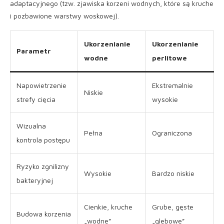
adaptacyjnego (tzw. zjawiska korzeni wodnych, które są kruche
i pozbawione warstwy woskowej).
Ukorzenianie
Ukorzenianie
Parametr
wodne
perlitowe
Napowietrzenie
Ekstremalnie
Niskie
strefy cięcia
wysokie
Wizualna
Pełna
Ograniczona
kontrola postępu
Ryzyko zgnilizny
Wysokie
Bardzo niskie
bakteryjnej
Cienkie, kruche
Grube, gęste
Budowa korzenia
„wodne”
„glebowe”