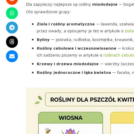
Dla zapylaczy najlepsze są rośliny
miododajne
— bogate
Oto sprawdzone grupy:
Zioła i rośliny aromatyczne
— lawenda, szałwia,
przez owady, a opisujemy je też w artykule o
zioł
Byliny
— jeżówka, rudbekia, kocimiętka, krwawnik,
Rośliny cebulowe i wczesnowiosenne
— krokus
ich sadzeniu piszemy w artykule o
roślinach cebul
Krzewy i drzewa miododajne
— wierzby (wczesn
Rośliny jednoroczne i łąka kwietna
— facelia, n