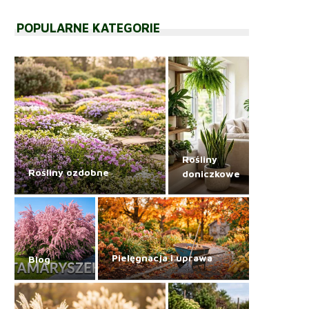
POPULARNE KATEGORIE
Rośliny
Rośliny ozdobne
doniczkowe
Pielęgnacja i uprawa
Blog