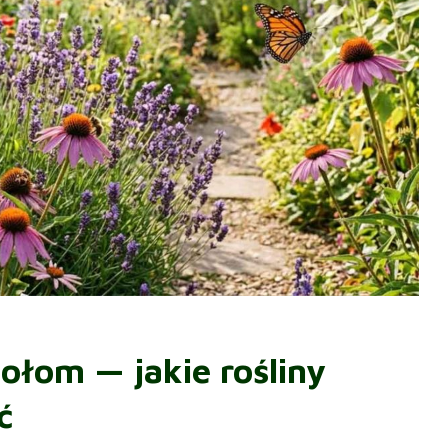
ołom — jakie rośliny
ć