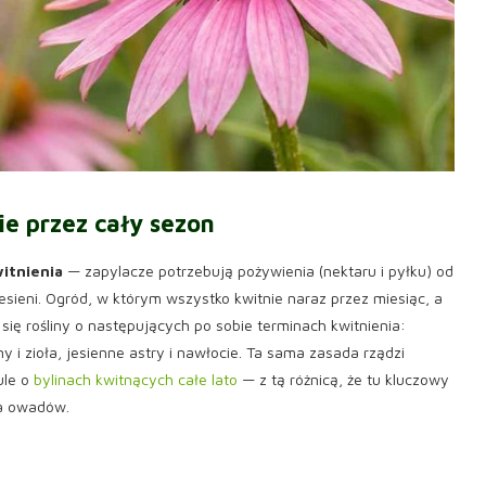
e przez cały sezon
witnienia
— zapylacze potrzebują pożywienia (nektaru i pyłku) od
esieni. Ogród, w którym wszystko kwitnie naraz przez miesiąc, a
 się rośliny o następujących po sobie terminach kwitnienia:
y i zioła, jesienne astry i nawłocie. Ta sama zasada rządzi
ule o
bylinach kwitnących całe lato
— z tą różnicą, że tu kluczowy
la owadów.