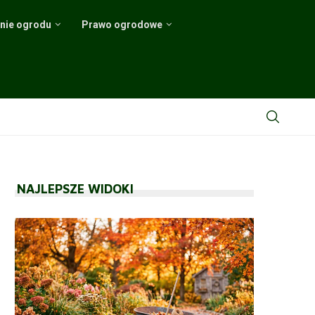
nie ogrodu
Prawo ogrodowe
.
a krzewów
h i...
hnologii
odnik
NAJLEPSZE WIDOKI