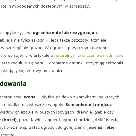
 roślin miododajnych dostępnymi w sprzedaży.
a zapylaczy, jest
ograniczenie lub rezygnacja z
abijają nie tylko szkodniki, lecz także pszczoły, trzmiele i
aczy szczególnie groźne. W ogrodzie przyjaznym owadom
tóre opisujemy w artykule o
naturalnym zwalczaniu szkodników
.
rze reguluje się sam — drapieżne gatunki utrzymują szkodniki
pędzający się, zdrowy mechanizm.
zdowania
schronienia.
Woda
— płytkie poidełko z kamykami, na których
ym dodatkiem, zwłaszcza w upały.
Schronienie i miejsca
owadów gniazduje w pustych łodygach, drewnie, glebie czy
(hotel)
, pozostawić fragment ogrodu bardziej „dziki” (stertę
) oraz nie sprzątać ogrodu „do gołej ziemi” jesienią. Takie
ezcenne.