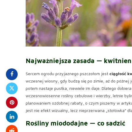
Najważniejsza zasada — kwitnieni
Sercem ogrodu przyjaznego pszczołom jest
ciągłość k
wczesnej wiosny, gdy budzą się po zimie, aż do późnej j
potem nastaje pustka, niewiele im daje. Dlatego dobiera
wczesnowiosenne rośliny cebulowe i wierzby, letnie bylin
planowaniem ozdobnej rabaty, o czym piszemy w artyk
jest nie efekt wizualny, lecz nieprzerwana „stołówka” d
Rośliny miododajne — co sadzić