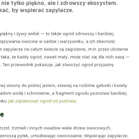
 nie tylko piękno, ale i zdrowszy ekosystem.
ikać, by wspierać zapylacze.
o piękny i żywy widok — to także ogród zdrowszy i bardziej
iązywania owoców w sadzie i warzywniku, a ich obecność
apylacze na całym świecie są zagrożone, m.in. przez ubożenie
taka, że każdy ogród, nawet mały, może stać się dla nich oazą —
d. Ten przewodnik pokazuje, jak stworzyć ogród przyjazny
j wiosny do późnej jesieni, stawiaj na rodzime gatunki i kwiaty
owadom wodę i schronienie, a fragment ogrodu pozostaw bardziej
niku
jak zaplanować ogród od podstaw
.
ze
zczół, trzmieli i innych owadów wiele drzew owocowych,
enoszą pyłek, umożliwiając owocowanie. Wspierając zapylacze,