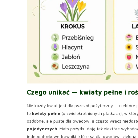
Czego unikać — kwiaty pełne i roś
Nie każdy kwiat jest dla pszczół pożyteczny — niektóre 
to
kwiaty pełne
(o zwielokrotnionych płatkach), w który
ozdobne, ale puste dla owadów, a często wręcz niedos
pojedynczych
. Mało pożytku dają też niektóre wyhod
jednogatunkowe trawniki, które są dla owadów „zieloną p