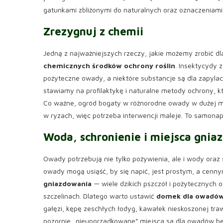
gatunkami zbliżonymi do naturalnych oraz oznaczeniami
Zrezygnuj z chemii
Jedną z najważniejszych rzeczy, jakie możemy zrobić dl
chemicznych środków ochrony roślin
. Insektycydy z
pożyteczne owady, a niektóre substancje są dla zapyl
stawiamy na profilaktykę i naturalne metody ochrony, k
Co ważne, ogród bogaty w różnorodne owady w dużej mie
w ryzach, więc potrzeba interwencji maleje. To samona
Woda, schronienie i miejsca gnia
Owady potrzebują nie tylko pożywienia, ale i wody oraz 
owady mogą usiąść, by się napić, jest prostym, a cenn
gniazdowania
— wiele dzikich pszczół i pożytecznych 
szczelinach. Dlatego warto ustawić
domek dla owadów 
gałęzi, kępę zeschłych łodyg, kawałek nieskoszonej trawy
pozornie „nieuporządkowane” miejsca są dla owadów b