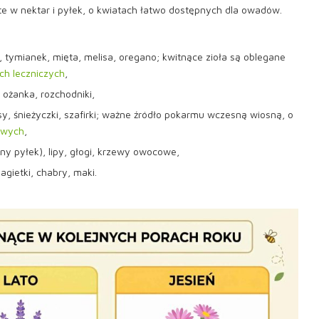
 w nektar i pyłek, o kwiatach łatwo dostępnych dla owadów.
 tymianek, mięta, melisa, oregano; kwitnące zioła są oblegane
ach leczniczych
,
 ożanka, rozchodniki,
y, śnieżyczki, szafirki; ważne źródło pokarmu wczesną wiosną, o
owych
,
y pyłek), lipy, głogi, krzewy owocowe,
agietki, chabry, maki.