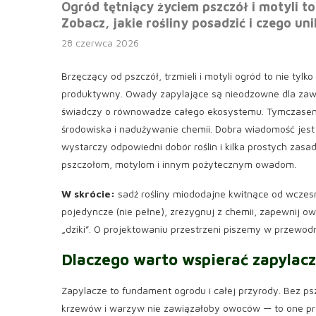
Ogród tętniący życiem pszczół i motyli to
Zobacz, jakie rośliny posadzić i czego un
28 czerwca 2026
Brzęczący od pszczół, trzmieli i motyli ogród to nie tylk
produktywny. Owady zapylające są nieodzowne dla zaw
świadczy o równowadze całego ekosystemu. Tymczasem z
środowiska i nadużywanie chemii. Dobra wiadomość jest 
wystarczy odpowiedni dobór roślin i kilka prostych zasa
pszczołom, motylom i innym pożytecznym owadom.
W skrócie:
sadź rośliny miododajne kwitnące od wczesne
pojedyncze (nie pełne), zrezygnuj z chemii, zapewnij 
„dziki”. O projektowaniu przestrzeni piszemy w przewod
Dlaczego warto wspierać zapylac
Zapylacze to fundament ogrodu i całej przyrody. Bez ps
krzewów i warzyw nie zawiązałoby owoców — to one prz