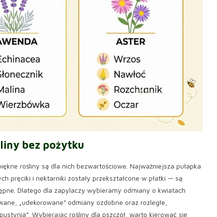
liny bez pożytku
piękne rośliny są dla nich bezwartościowe. Najważniejsza pułapka
ch pręciki i nektarniki zostały przekształcone w płatki — są
tępne. Dlatego dla zapylaczy wybieramy odmiany o kwiatach
owane, „udekorowane” odmiany ozdobne oraz rozległe,
ustynią”. Wybierając rośliny dla pszczół, warto kierować się