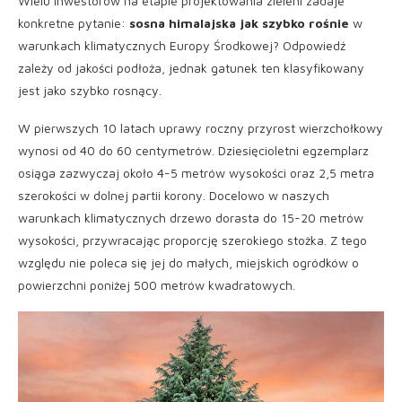
Wielu inwestorów na etapie projektowania zieleni zadaje
konkretne pytanie:
sosna himalajska jak szybko rośnie
w
warunkach klimatycznych Europy Środkowej? Odpowiedź
zależy od jakości podłoża, jednak gatunek ten klasyfikowany
jest jako szybko rosnący.
W pierwszych 10 latach uprawy roczny przyrost wierzchołkowy
wynosi od 40 do 60 centymetrów. Dziesięcioletni egzemplarz
osiąga zazwyczaj około 4-5 metrów wysokości oraz 2,5 metra
szerokości w dolnej partii korony. Docelowo w naszych
warunkach klimatycznych drzewo dorasta do 15-20 metrów
wysokości, przywracając proporcję szerokiego stożka. Z tego
względu nie poleca się jej do małych, miejskich ogródków o
powierzchni poniżej 500 metrów kwadratowych.