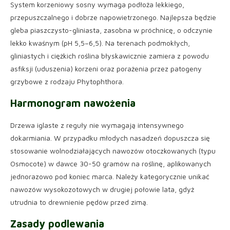
System korzeniowy sosny wymaga podłoża lekkiego,
przepuszczalnego i dobrze napowietrzonego. Najlepsza będzie
gleba piaszczysto-gliniasta, zasobna w próchnicę, o odczynie
lekko kwaśnym (pH 5,5–6,5). Na terenach podmokłych,
gliniastych i ciężkich roślina błyskawicznie zamiera z powodu
asfiksji (uduszenia) korzeni oraz porażenia przez patogeny
grzybowe z rodzaju Phytophthora.
Harmonogram nawożenia
Drzewa iglaste z reguły nie wymagają intensywnego
dokarmiania. W przypadku młodych nasadzeń dopuszcza się
stosowanie wolnodziałających nawozów otoczkowanych (typu
Osmocote) w dawce 30-50 gramów na roślinę, aplikowanych
jednorazowo pod koniec marca. Należy kategorycznie unikać
nawozów wysokozotowych w drugiej połowie lata, gdyż
utrudnia to drewnienie pędów przed zimą.
Zasady podlewania