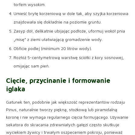
torfem wysokim.
Umieść bryłę korzeniową w dole tak, aby szyjka korzeniowa
znajdowała się dokładnie na poziomie gruntu.
Zasyp dół, delikatnie ubijając podłoże, uformuj wokół pnia
„misę” z ziemi ułatwiającą gromadzenie wody.
Obficie podlej (minimum 20 litrów wody).
Rozłóż 5-centymetrową warstwę ściółki z kory sosnowej,
omijając sam pień.
Cięcie, przycinanie i formowanie
iglaka
Gatunek ten, podobnie jak większość reprezentantów rodzaju
Pinus, naturalnie tworzy piękną, stożkową lub piramidalną
koronę i nie wymaga regularnego cięcia formującego. Używanie
sekatora do skracania zdrewniałych gałęzi często skutkuje
wyciekiem żywicy i trwałym oszpeceniem pokroju, ponieważ