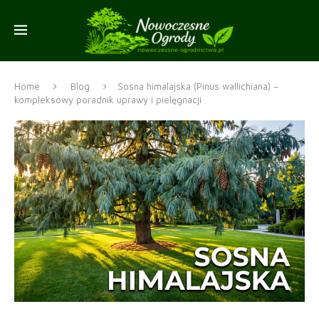
Home
Blog
Sosna himalajska (Pinus wallichiana) –
kompleksowy poradnik uprawy i pielęgnacji