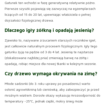
Gatunek ten wchodzi w fazę generatywną relatywnie późno.
Pierwsze szyszki pojawiają się zazwyczaj na egzemplarzach
liczących od 15 do 20 lat, upewniając właściciela o pełnej
dojrzałości fizjologicznej drzewa.
Dlaczego igły żółkną i opadają jesienią?
Zjawisko to, nazywane zrzucaniem starszych roczników igieł,
jest całkowicie naturalnym procesem fizjologicznym. Igły tego
gatunku żyją na pędzie od 3 do 4 lat. Jesienią te najstarsze
(zlokalizowane najbliżej pnia) zmieniają barwę na żółtą i
opadają, robiąc miejsce dla nowej tkanki w kolejnym sezonie.
Czy drzewo wymaga okrywania na zimę?
Młode sadzonki (do 3. roku uprawy po posadzeniu) warto
osłonić agrowłókniną lub cieniówką, aby zabezpieczyć je przed
mroźnym wiatrem. Dorosłe okazy wykazują mrozoodporność do
temperatury -25°C, jednak ciężki, mokry śnieg może