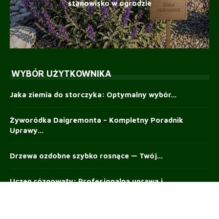
stanowisko w ogrodzie
WYBÓR UŻYTKOWNIKA
Jaka ziemia do storczyka: Optymalny wybór...
Żyworódka Daigremonta – Kompletny Poradnik
Uprawy...
Drzewa ozdobne szybko rosnące — Twój...
Uczep rózgowaty: Profesjonalna uprawa i
kaskadowe...