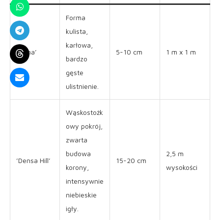
Forma
kulista,
karłowa,
’Nana’
5-10 cm
1 m x 1 m
bardzo
gęste
ulistnienie.
Wąskostożk
owy pokrój,
zwarta
budowa
2,5 m
’Densa Hill’
15-20 cm
korony,
wysokości
intensywnie
niebieskie
igły.