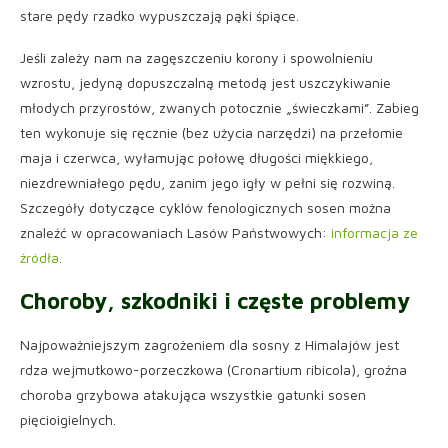
stare pędy rzadko wypuszczają pąki śpiące.
Jeśli zależy nam na zagęszczeniu korony i spowolnieniu
wzrostu, jedyną dopuszczalną metodą jest uszczykiwanie
młodych przyrostów, zwanych potocznie „świeczkami”. Zabieg
ten wykonuje się ręcznie (bez użycia narzędzi) na przełomie
maja i czerwca, wyłamując połowę długości miękkiego,
niezdrewniałego pędu, zanim jego igły w pełni się rozwiną.
Szczegóły dotyczące cyklów fenologicznych sosen można
znaleźć w opracowaniach Lasów Państwowych:
informacja ze
źródła
.
Choroby, szkodniki i częste problemy
Najpoważniejszym zagrożeniem dla sosny z Himalajów jest
rdza wejmutkowo-porzeczkowa (Cronartium ribicola), groźna
choroba grzybowa atakująca wszystkie gatunki sosen
pięcioigielnych.