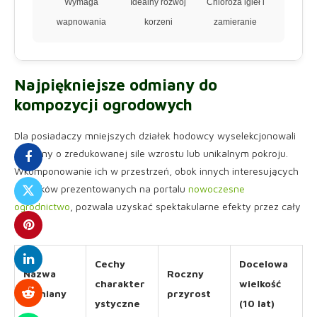
Wymaga
Idealny rozwój
Chloroza igieł i
wapnowania
korzeni
zamieranie
Najpiękniejsze odmiany do
kompozycji ogrodowych
Dla posiadaczy mniejszych działek hodowcy wyselekcjonowali
odmiany o zredukowanej sile wzrostu lub unikalnym pokroju.
Wkomponowanie ich w przestrzeń, obok innych interesujących
gatunków prezentowanych na portalu
nowoczesne
ogrodnictwo
, pozwala uzyskać spektakularne efekty przez cały
rok.
Cechy
Docelowa
Nazwa
Roczny
charakter
wielkość
odmiany
przyrost
ystyczne
(10 lat)