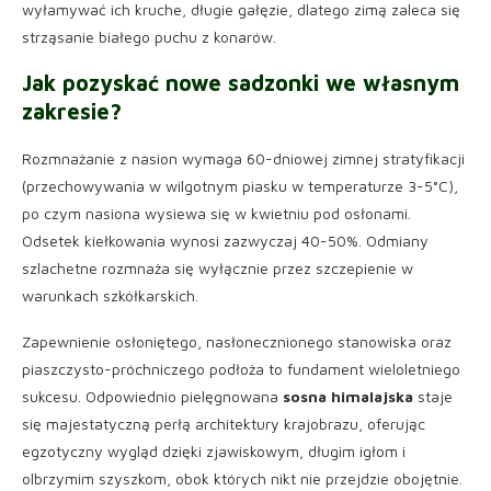
wyłamywać ich kruche, długie gałęzie, dlatego zimą zaleca się
strząsanie białego puchu z konarów.
Jak pozyskać nowe sadzonki we własnym
zakresie?
Rozmnażanie z nasion wymaga 60-dniowej zimnej stratyfikacji
(przechowywania w wilgotnym piasku w temperaturze 3-5°C),
po czym nasiona wysiewa się w kwietniu pod osłonami.
Odsetek kiełkowania wynosi zazwyczaj 40-50%. Odmiany
szlachetne rozmnaża się wyłącznie przez szczepienie w
warunkach szkółkarskich.
Zapewnienie osłoniętego, nasłonecznionego stanowiska oraz
piaszczysto-próchniczego podłoża to fundament wieloletniego
sukcesu. Odpowiednio pielęgnowana
sosna himalajska
staje
się majestatyczną perłą architektury krajobrazu, oferując
egzotyczny wygląd dzięki zjawiskowym, długim igłom i
olbrzymim szyszkom, obok których nikt nie przejdzie obojętnie.