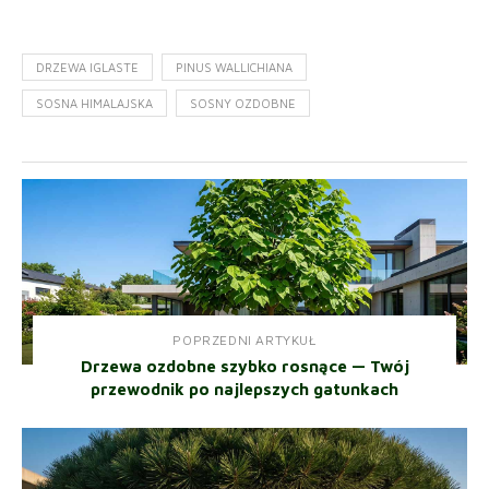
DRZEWA IGLASTE
PINUS WALLICHIANA
SOSNA HIMALAJSKA
SOSNY OZDOBNE
POPRZEDNI ARTYKUŁ
Drzewa ozdobne szybko rosnące — Twój
przewodnik po najlepszych gatunkach