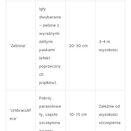
Igły
dwubarwne
– zielone z
wyraźnymi
żółtymi
3-4 m
’Zebrina’
20-30 cm
paskami
wysokości
(efekt
poprzeczny
ch
prążków).
Pokrój
parasolowa
Zależnie od
’Umbraculif
ty, często
10-15 cm
wysokości
era’
szczepiona
szczepienia
na pniu.