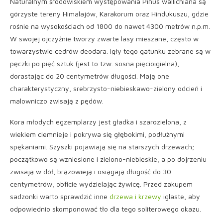
Naturalnym środowiskiem występowania Pinus wallichiana są
górzyste tereny Himalajów, Karakorum oraz Hindukuszu, gdzie
rośnie na wysokościach od 1800 do nawet 4300 metrów n.p.m.
W swojej ojczyźnie tworzy zwarte lasy mieszane, często w
towarzystwie cedrów deodara. Igły tego gatunku zebrane są w
pęczki po pięć sztuk (jest to tzw. sosna pięcioigielna),
dorastając do 20 centymetrów długości. Mają one
charakterystyczny, srebrzysto-niebieskawo-zielony odcień i
malowniczo zwisają z pędów.
Kora młodych egzemplarzy jest gładka i szarozielona, z
wiekiem ciemnieje i pokrywa się głębokimi, podłużnymi
spękaniami. Szyszki pojawiają się na starszych drzewach;
początkowo są wzniesione i zielono-niebieskie, a po dojrzeniu
zwisają w dół, brązowieją i osiągają długość do 30
centymetrów, obficie wydzielając żywicę. Przed zakupem
sadzonki warto sprawdzić inne
drzewa i krzewy
iglaste, aby
odpowiednio skomponować tło dla tego soliterowego okazu.