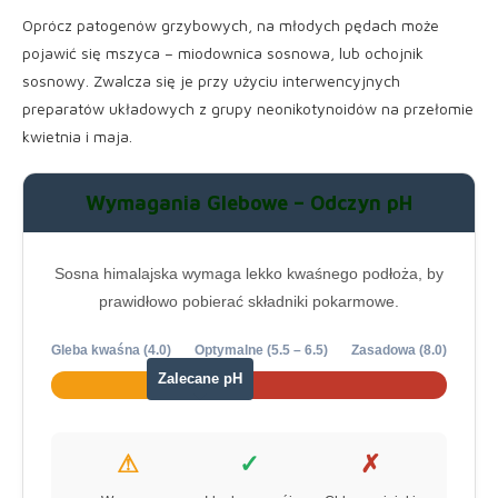
Oprócz patogenów grzybowych, na młodych pędach może
pojawić się mszyca – miodownica sosnowa, lub ochojnik
sosnowy. Zwalcza się je przy użyciu interwencyjnych
preparatów układowych z grupy neonikotynoidów na przełomie
kwietnia i maja.
Wymagania Glebowe – Odczyn pH
Sosna himalajska wymaga lekko kwaśnego podłoża, by
prawidłowo pobierać składniki pokarmowe.
Gleba kwaśna (4.0)
Optymalne (5.5 – 6.5)
Zasadowa (8.0)
Zalecane pH
⚠
✓
✗