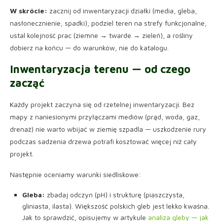
W skrócie:
zacznij od inwentaryzacji działki (media, gleba,
nasłonecznienie, spadki), podziel teren na strefy funkcjonalne,
ustal kolejność prac (ziemne → twarde → zieleń), a rośliny
dobierz na końcu — do warunków, nie do katalogu.
Inwentaryzacja terenu — od czego
zacząć
Każdy projekt zaczyna się od rzetelnej inwentaryzacji. Bez
mapy z naniesionymi przyłączami mediów (prąd, woda, gaz,
drenaż) nie warto wbijać w ziemię szpadla — uszkodzenie rury
podczas sadzenia drzewa potrafi kosztować więcej niż cały
projekt.
Następnie oceniamy warunki siedliskowe:
Gleba:
zbadaj odczyn (pH) i strukturę (piaszczysta,
gliniasta, ilasta). Większość polskich gleb jest lekko kwaśna.
Jak to sprawdzić, opisujemy w artykule
analiza gleby — jak