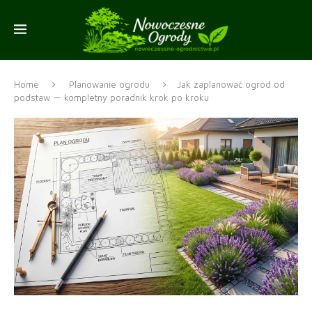
Home
Planowanie ogrodu
Jak zaplanować ogród od
podstaw — kompletny poradnik krok po kroku