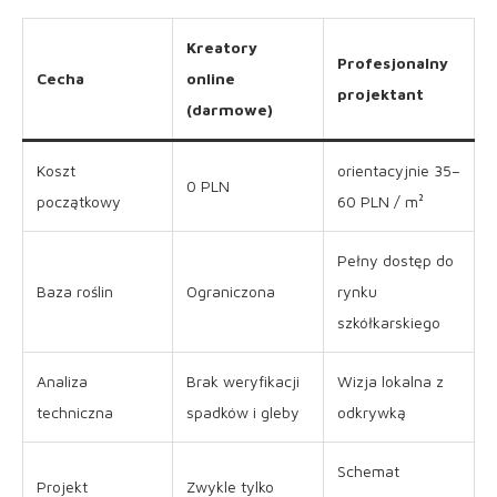
Kreatory
Profesjonalny
Cecha
online
projektant
(darmowe)
Koszt
orientacyjnie 35–
0 PLN
początkowy
60 PLN / m²
Pełny dostęp do
Baza roślin
Ograniczona
rynku
szkółkarskiego
Analiza
Brak weryfikacji
Wizja lokalna z
techniczna
spadków i gleby
odkrywką
Schemat
Projekt
Zwykle tylko