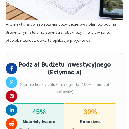
Architekt krajobrazu rozwija duży papierowy plan ogrodu na
drewnianym stole na zewnątrz, obok leży miara zwijana,
ołówek i tablet z otwartą aplikacją projektową
Podział Budżetu Inwestycyjnego
(Estymacja)
Średnie koszty założenia ogrodu (100% = budżet
całkowity)
45%
30%
Materiały twarde
Robocizna