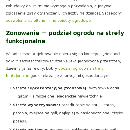
zabudowy do 35 m² nie wymagają pozwolenia, a jedynie
zgłoszenia (przy ograniczeniu ich liczby na działce). Szczegóły:
pozwolenie na altanę i inne obiekty ogrodowe
.
Zonowanie — podział ogrodu na strefy
funkcjonalne
Współczesne projektowanie opiera się na koncepcji „zielonych
pokoi”: zamiast traktować działkę jako jednorodną przestrzeń,
dzielimy ją na rewiry. Dobry
podział ogrodu na strefy
funkcjonalne
godzi rekreację z funkcjami gospodarczymi:
Strefa reprezentacyjna (frontowa):
wizytówka domu
— gatunki zimozielone, eleganckie nawierzchnie.
Strefa wypoczynkowa:
przedłużenie salonu — taras,
pergola, miejsce na grill; najlepiej w nasłonecznionej części
posesji.
Strefa użytkowa:
warzywnik, szklarnia, kompostownik,