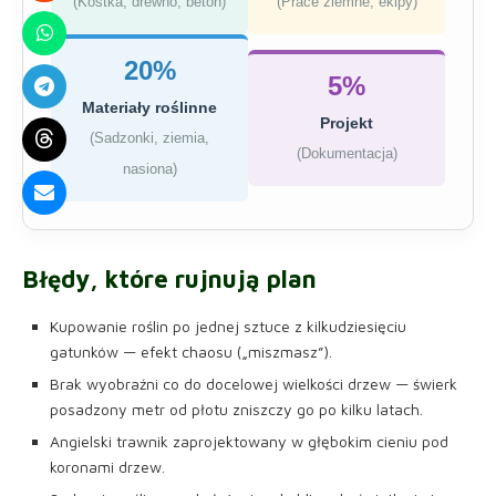
(Kostka, drewno, beton)
(Prace ziemne, ekipy)
20%
5%
Materiały roślinne
Projekt
(Sadzonki, ziemia,
(Dokumentacja)
nasiona)
Błędy, które rujnują plan
Kupowanie roślin po jednej sztuce z kilkudziesięciu
gatunków — efekt chaosu („miszmasz”).
Brak wyobraźni co do docelowej wielkości drzew — świerk
posadzony metr od płotu zniszczy go po kilku latach.
Angielski trawnik zaprojektowany w głębokim cieniu pod
koronami drzew.