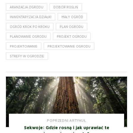
ARANŻACJA OGRODU
DOBÓR ROŚLIN
INWENTARYZACJA DZIAŁKI
MAŁY OGRÓD
OGRÓD KROK PO KROKU
PLAN OGRODU
PLANOWANIE OGRODU
PROJEKT OGRODU
PROJEKTOWANIE
PROJEKTOWANIE OGRODU
STREFY W OGRODZIE
POPRZEDNI ARTYKUŁ
Sekwoje: Gdzie rosną i jak uprawiać te