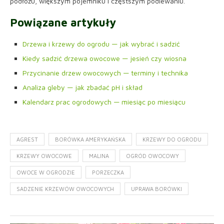
podłożu, większym pojemniku i częstszym podlewaniu.
Powiązane artykuły
Drzewa i krzewy do ogrodu — jak wybrać i sadzić
Kiedy sadzić drzewa owocowe — jesień czy wiosna
Przycinanie drzew owocowych — terminy i technika
Analiza gleby — jak zbadać pH i skład
Kalendarz prac ogrodowych — miesiąc po miesiącu
AGREST
BORÓWKA AMERYKAŃSKA
KRZEWY DO OGRODU
KRZEWY OWOCOWE
MALINA
OGRÓD OWOCOWY
OWOCE W OGRODZIE
PORZECZKA
SADZENIE KRZEWÓW OWOCOWYCH
UPRAWA BORÓWKI