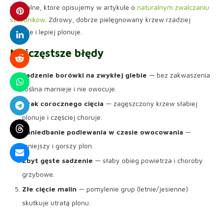
naturalne, które opisujemy w artykule o
naturalnym zwalczaniu
szkodników
. Zdrowy, dobrze pielęgnowany krzew rzadziej
choruje i lepiej plonuje.
Najczęstsze błędy
Sadzenie borówki na zwykłej glebie
— bez zakwaszenia
roślina marnieje i nie owocuje.
Brak corocznego cięcia
— zagęszczony krzew słabiej
plonuje i częściej choruje.
Zaniedbanie podlewania w czasie owocowania
—
mniejszy i gorszy plon.
Zbyt gęste sadzenie
— słaby obieg powietrza i choroby
grzybowe.
Złe cięcie malin
— pomylenie grup (letnie/jesienne)
skutkuje utratą plonu.