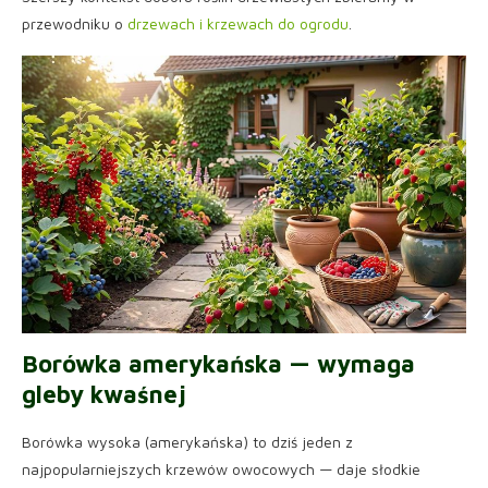
przewodniku o
drzewach i krzewach do ogrodu
.
Borówka amerykańska — wymaga
gleby kwaśnej
Borówka wysoka (amerykańska) to dziś jeden z
najpopularniejszych krzewów owocowych — daje słodkie