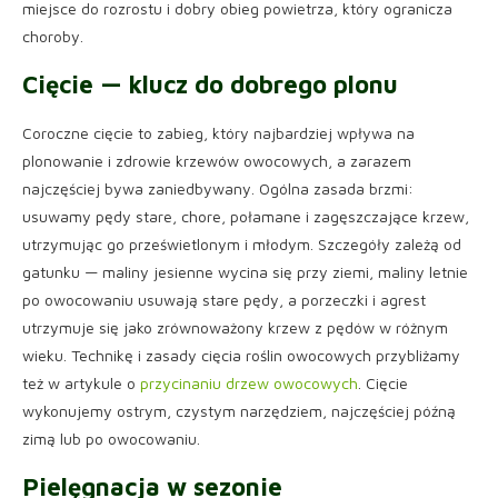
miejsce do rozrostu i dobry obieg powietrza, który ogranicza
choroby.
Cięcie — klucz do dobrego plonu
Coroczne cięcie to zabieg, który najbardziej wpływa na
plonowanie i zdrowie krzewów owocowych, a zarazem
najczęściej bywa zaniedbywany. Ogólna zasada brzmi:
usuwamy pędy stare, chore, połamane i zagęszczające krzew,
utrzymując go prześwietlonym i młodym. Szczegóły zależą od
gatunku — maliny jesienne wycina się przy ziemi, maliny letnie
po owocowaniu usuwają stare pędy, a porzeczki i agrest
utrzymuje się jako zrównoważony krzew z pędów w różnym
wieku. Technikę i zasady cięcia roślin owocowych przybliżamy
też w artykule o
przycinaniu drzew owocowych
. Cięcie
wykonujemy ostrym, czystym narzędziem, najczęściej późną
zimą lub po owocowaniu.
Pielęgnacja w sezonie