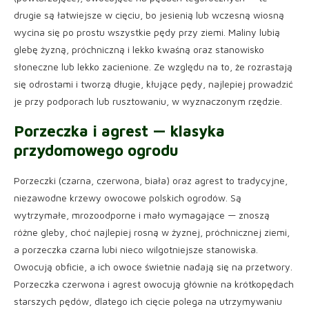
drugie są łatwiejsze w cięciu, bo jesienią lub wczesną wiosną
wycina się po prostu wszystkie pędy przy ziemi. Maliny lubią
glebę żyzną, próchniczną i lekko kwaśną oraz stanowisko
słoneczne lub lekko zacienione. Ze względu na to, że rozrastają
się odrostami i tworzą długie, kłujące pędy, najlepiej prowadzić
je przy podporach lub rusztowaniu, w wyznaczonym rzędzie.
Porzeczka i agrest — klasyka
przydomowego ogrodu
Porzeczki (czarna, czerwona, biała) oraz agrest to tradycyjne,
niezawodne krzewy owocowe polskich ogrodów. Są
wytrzymałe, mrozoodporne i mało wymagające — znoszą
różne gleby, choć najlepiej rosną w żyznej, próchnicznej ziemi,
a porzeczka czarna lubi nieco wilgotniejsze stanowiska.
Owocują obficie, a ich owoce świetnie nadają się na przetwory.
Porzeczka czerwona i agrest owocują głównie na krótkopędach
starszych pędów, dlatego ich cięcie polega na utrzymywaniu