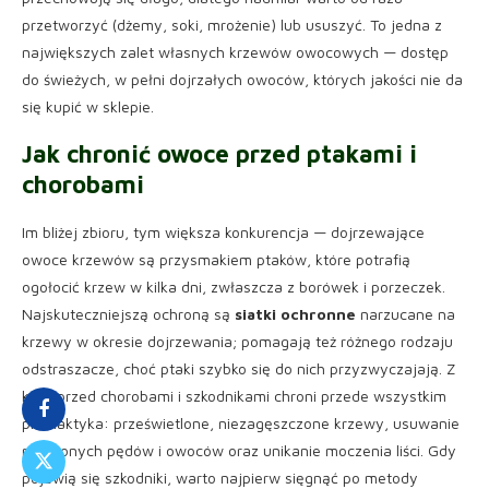
przetworzyć (dżemy, soki, mrożenie) lub ususzyć. To jedna z
największych zalet własnych krzewów owocowych — dostęp
do świeżych, w pełni dojrzałych owoców, których jakości nie da
się kupić w sklepie.
Jak chronić owoce przed ptakami i
chorobami
Im bliżej zbioru, tym większa konkurencja — dojrzewające
owoce krzewów są przysmakiem ptaków, które potrafią
ogołocić krzew w kilka dni, zwłaszcza z borówek i porzeczek.
Najskuteczniejszą ochroną są
siatki ochronne
narzucane na
krzewy w okresie dojrzewania; pomagają też różnego rodzaju
odstraszacze, choć ptaki szybko się do nich przyzwyczajają. Z
kolei przed chorobami i szkodnikami chroni przede wszystkim
profilaktyka: prześwietlone, niezagęszczone krzewy, usuwanie
porażonych pędów i owoców oraz unikanie moczenia liści. Gdy
pojawią się szkodniki, warto najpierw sięgnąć po metody