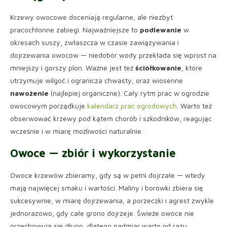
Krzewy owocowe doceniają regularne, ale niezbyt
pracochłonne zabiegi. Najważniejsze to
podlewanie
w
okresach suszy, zwłaszcza w czasie zawiązywania i
dojrzewania owoców — niedobór wody przekłada się wprost na
mniejszy i gorszy plon. Ważne jest też
ściółkowanie
, które
utrzymuje wilgoć i ogranicza chwasty, oraz wiosenne
nawożenie
(najlepiej organiczne). Cały rytm prac w ogrodzie
owocowym porządkuje
kalendarz prac ogrodowych
. Warto też
obserwować krzewy pod kątem chorób i szkodników, reagując
wcześnie i w miarę możliwości naturalnie.
Owoce — zbiór i wykorzystanie
Owoce krzewów zbieramy, gdy są w pełni dojrzałe — wtedy
mają najwięcej smaku i wartości. Maliny i borówki zbiera się
sukcesywnie, w miarę dojrzewania, a porzeczki i agrest zwykle
jednorazowo, gdy całe grono dojrzeje. Świeże owoce nie
przechowują się długo, dlatego nadmiar warto od razu