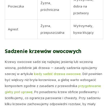
Żyzna,
Porzeczka
dobra na
próchniczna
przetwory
Żyzna,
Wytrzymały,
Agrest
przepuszczalna
bywa kłujący
Sadzenie krzewów owocowych
Krzewy owocowe sadzi się najlepiej jesienią lub wczesną
wiosną, podobnie jak drzewa — zasady sadzenia opisujemy
szerzej w artykule
kiedy sadzić drzewa owocowe
. Dół powinien
być większy niż bryła korzeniowa, a glebę warto wzbogacić
kompostem zgodnie z zasadami z przewodnika
przygotowanie
gleby pod uprawę
. Po posadzeniu krzew obficie podlewamy i
ściółkujemy, co ogranicza parowanie i chwasty. Przy sadzeniu
kilku krzewów zachowujemy odpowiedni rozstaw, by miały