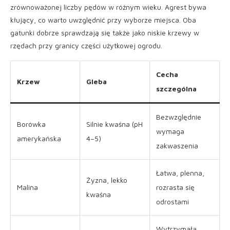
zrównoważonej liczby pędów w różnym wieku. Agrest bywa
kłujący, co warto uwzględnić przy wyborze miejsca. Oba
gatunki dobrze sprawdzają się także jako niskie krzewy w
rzędach przy granicy części użytkowej ogrodu.
Cecha
Krzew
Gleba
szczególna
Bezwzględnie
Borówka
Silnie kwaśna (pH
wymaga
amerykańska
4–5)
zakwaszenia
Łatwa, plenna,
Żyzna, lekko
Malina
rozrasta się
kwaśna
odrostami
Wytrzymała,