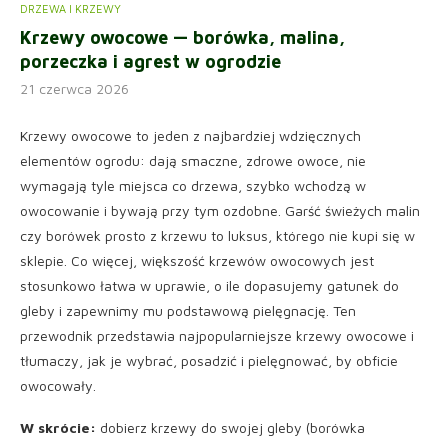
DRZEWA I KRZEWY
Krzewy owocowe — borówka, malina,
porzeczka i agrest w ogrodzie
21 czerwca 2026
Krzewy owocowe to jeden z najbardziej wdzięcznych
elementów ogrodu: dają smaczne, zdrowe owoce, nie
wymagają tyle miejsca co drzewa, szybko wchodzą w
owocowanie i bywają przy tym ozdobne. Garść świeżych malin
czy borówek prosto z krzewu to luksus, którego nie kupi się w
sklepie. Co więcej, większość krzewów owocowych jest
stosunkowo łatwa w uprawie, o ile dopasujemy gatunek do
gleby i zapewnimy mu podstawową pielęgnację. Ten
przewodnik przedstawia najpopularniejsze krzewy owocowe i
tłumaczy, jak je wybrać, posadzić i pielęgnować, by obficie
owocowały.
W skrócie:
dobierz krzewy do swojej gleby (borówka