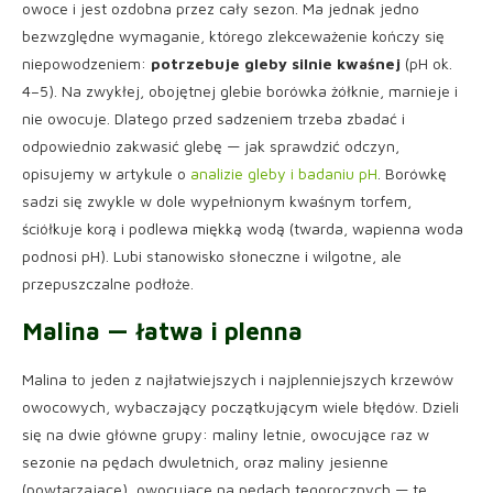
owoce i jest ozdobna przez cały sezon. Ma jednak jedno
bezwzględne wymaganie, którego zlekceważenie kończy się
niepowodzeniem:
potrzebuje gleby silnie kwaśnej
(pH ok.
4–5). Na zwykłej, obojętnej glebie borówka żółknie, marnieje i
nie owocuje. Dlatego przed sadzeniem trzeba zbadać i
odpowiednio zakwasić glebę — jak sprawdzić odczyn,
opisujemy w artykule o
analizie gleby i badaniu pH
. Borówkę
sadzi się zwykle w dole wypełnionym kwaśnym torfem,
ściółkuje korą i podlewa miękką wodą (twarda, wapienna woda
podnosi pH). Lubi stanowisko słoneczne i wilgotne, ale
przepuszczalne podłoże.
Malina — łatwa i plenna
Malina to jeden z najłatwiejszych i najplenniejszych krzewów
owocowych, wybaczający początkującym wiele błędów. Dzieli
się na dwie główne grupy: maliny letnie, owocujące raz w
sezonie na pędach dwuletnich, oraz maliny jesienne
(powtarzające), owocujące na pędach tegorocznych — te