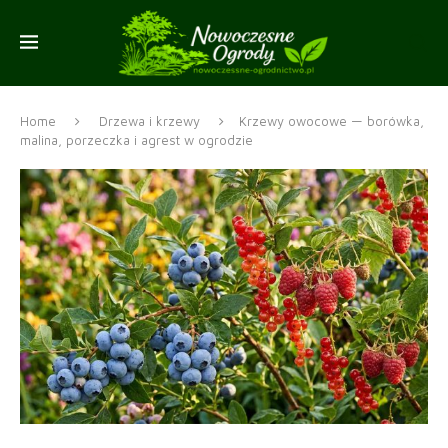
Home
Drzewa i krzewy
Krzewy owocowe — borówka,
malina, porzeczka i agrest w ogrodzie