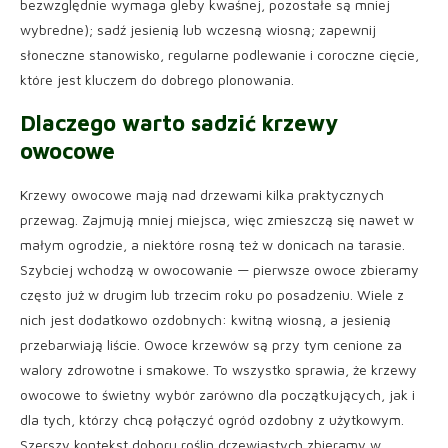
bezwzględnie wymaga gleby kwaśnej, pozostałe są mniej
wybredne); sadź jesienią lub wczesną wiosną; zapewnij
słoneczne stanowisko, regularne podlewanie i coroczne cięcie,
które jest kluczem do dobrego plonowania.
Dlaczego warto sadzić krzewy
owocowe
Krzewy owocowe mają nad drzewami kilka praktycznych
przewag. Zajmują mniej miejsca, więc zmieszczą się nawet w
małym ogrodzie, a niektóre rosną też w donicach na tarasie.
Szybciej wchodzą w owocowanie — pierwsze owoce zbieramy
często już w drugim lub trzecim roku po posadzeniu. Wiele z
nich jest dodatkowo ozdobnych: kwitną wiosną, a jesienią
przebarwiają liście. Owoce krzewów są przy tym cenione za
walory zdrowotne i smakowe. To wszystko sprawia, że krzewy
owocowe to świetny wybór zarówno dla początkujących, jak i
dla tych, którzy chcą połączyć ogród ozdobny z użytkowym.
Szerszy kontekst doboru roślin drzewiastych zbieramy w