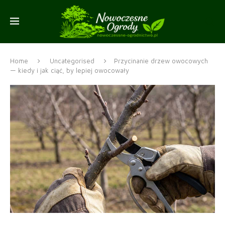
Home
Uncategorised
Przycinanie drzew owocowych
— kiedy i jak ciąć, by lepiej owocowały