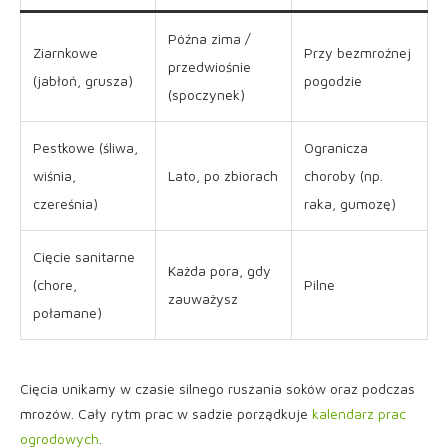
Późna zima /
Ziarnkowe
Przy bezmroźnej
przedwiośnie
(jabłoń, grusza)
pogodzie
(spoczynek)
Pestkowe (śliwa,
Ogranicza
wiśnia,
Lato, po zbiorach
choroby (np.
czereśnia)
raka, gumozę)
Cięcie sanitarne
Każda pora, gdy
(chore,
Pilne
zauważysz
połamane)
Cięcia unikamy w czasie silnego ruszania soków oraz podczas
mrozów. Cały rytm prac w sadzie porządkuje
kalendarz prac
ogrodowych
.