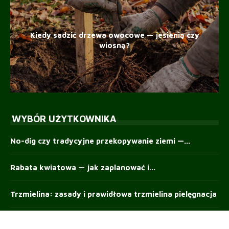
Kiedy sadzić drzewa owocowe — jesienią czy
wiosną?
WYBÓR UŻYTKOWNIKA
No-dig czy tradycyjne przekopywanie ziemi —...
Rabata kwiatowa — jak zaplanować i...
Trzmielina: zasady i prawidłowa trzmielina pielęgnacja
Tawułka: Zasady uprawy, optymalne stanowisko i...