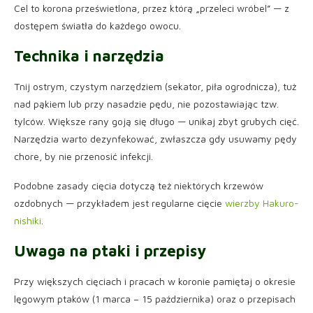
Cel to korona prześwietlona, przez którą „przeleci wróbel” — z
dostępem światła do każdego owocu.
Technika i narzędzia
Tnij ostrym, czystym narzędziem (sekator, piła ogrodnicza), tuż
nad pąkiem lub przy nasadzie pędu, nie pozostawiając tzw.
tylców. Większe rany goją się długo — unikaj zbyt grubych cięć.
Narzędzia warto dezynfekować, zwłaszcza gdy usuwamy pędy
chore, by nie przenosić infekcji.
Podobne zasady cięcia dotyczą też niektórych krzewów
ozdobnych — przykładem jest regularne cięcie
wierzby Hakuro-
nishiki
.
Uwaga na ptaki i przepisy
Przy większych cięciach i pracach w koronie pamiętaj o okresie
lęgowym ptaków (1 marca – 15 października) oraz o przepisach