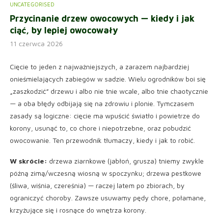
UNCATEGORISED
Przycinanie drzew owocowych — kiedy i jak
ciąć, by lepiej owocowały
11 czerwca 2026
Cięcie to jeden z najważniejszych, a zarazem najbardziej
onieśmielających zabiegów w sadzie. Wielu ogrodników boi się
„zaszkodzić” drzewu i albo nie tnie wcale, albo tnie chaotycznie
— a oba błędy odbijają się na zdrowiu i plonie. Tymczasem
zasady są logiczne: cięcie ma wpuścić światło i powietrze do
korony, usunąć to, co chore i niepotrzebne, oraz pobudzić
owocowanie. Ten przewodnik tłumaczy, kiedy i jak to robić.
W skrócie:
drzewa ziarnkowe (jabłoń, grusza) tniemy zwykle
późną zimą/wczesną wiosną w spoczynku; drzewa pestkowe
(śliwa, wiśnia, czereśnia) — raczej latem po zbiorach, by
ograniczyć choroby. Zawsze usuwamy pędy chore, połamane,
krzyżujące się i rosnące do wnętrza korony.