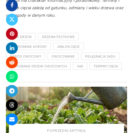
Artykuł ma charakter informacyjny i poradnikowy. Terminy i
sposób cięcia zależą od gatunku, odmiany i wieku drzewa oraz
od pogody w danym roku.
CIĘCIE DRZEW
DRZEWA PESTKOWE
FORMOWANIE KORONY
JABŁOŃ CIĘCIE
OGRÓD OWOCOWY
OWOCOWANIE
PIELĘGNACJA SADU
PRZYCINANIE DRZEW OWOCOWYCH
SAD
TERMINY CIĘCIA
POPRZEDNI ARTYKUŁ