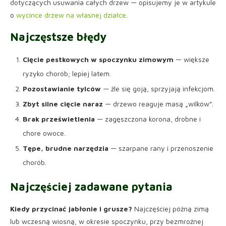
dotyczących usuwania całych drzew — opisujemy je w artykule
o
wycince drzew na własnej działce
.
Najczęstsze błędy
Cięcie pestkowych w spoczynku zimowym
— większe
ryzyko chorób; lepiej latem.
Pozostawianie tylców
— źle się goją, sprzyjają infekcjom.
Zbyt silne cięcie naraz
— drzewo reaguje masą „wilków”.
Brak prześwietlenia
— zagęszczona korona, drobne i
chore owoce.
Tępe, brudne narzędzia
— szarpane rany i przenoszenie
chorób.
Najczęściej zadawane pytania
Kiedy przycinać jabłonie i grusze?
Najczęściej późną zimą
lub wczesną wiosną, w okresie spoczynku, przy bezmroźnej