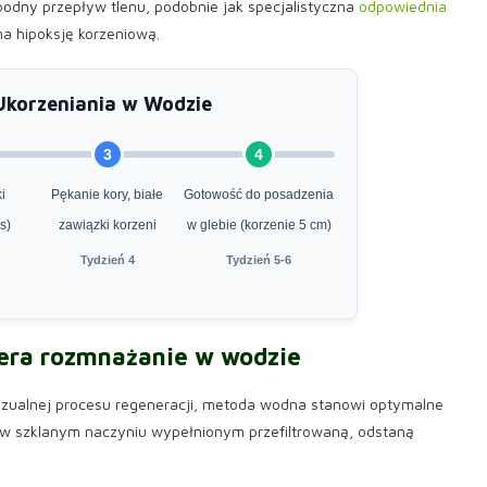
odny przepływ tlenu, podobnie jak specjalistyczna
odpowiednia
a hipoksję korzeniową.
korzeniania w Wodzie
3
4
i
Pękanie kory, białe
Gotowość do posadzenia
s)
zawiązki korzeni
w glebie (korzenie 5 cm)
Tydzień 4
Tydzień 5-6
lera rozmnażanie w wodzie
wizualnej procesu regeneracji, metoda wodna stanowi optymalne
 w szklanym naczyniu wypełnionym przefiltrowaną, odstaną