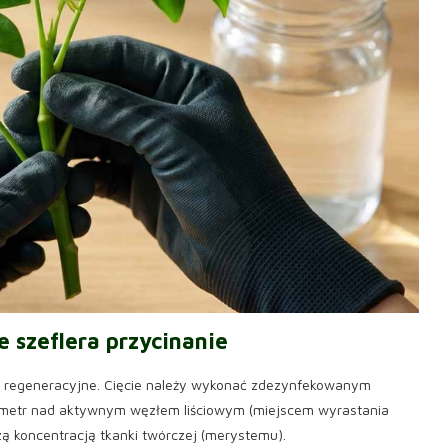
we
szeflera przycinanie
y regeneracyjne. Cięcie należy wykonać zdezynfekowanym
ymetr nad aktywnym węzłem liściowym (miejscem wyrastania
zą koncentracją tkanki twórczej (merystemu).