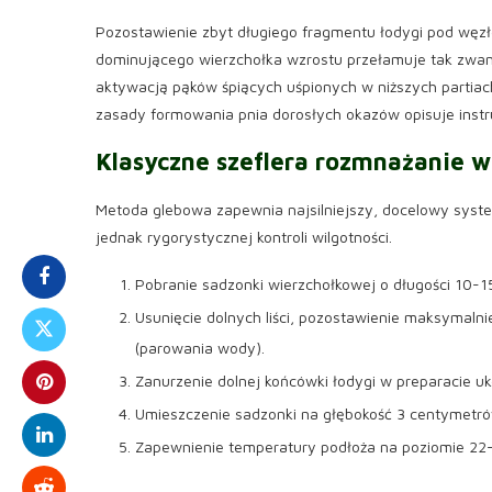
Pozostawienie zbyt długiego fragmentu łodygi pod węzł
dominującego wierzchołka wzrostu przełamuje tak zwaną
aktywacją pąków śpiących uśpionych w niższych partiac
zasady formowania pnia dorosłych okazów opisuje inst
Klasyczne
szeflera rozmnażanie
w 
Metoda glebowa zapewnia najsilniejszy, docelowy sys
jednak rygorystycznej kontroli wilgotności.
Pobranie sadzonki wierzchołkowej o długości 10-
Usunięcie dolnych liści, pozostawienie maksymalnie
(parowania wody).
Zanurzenie dolnej końcówki łodygi w preparacie u
Umieszczenie sadzonki na głębokość 3 centymetrów w
Zapewnienie temperatury podłoża na poziomie 22