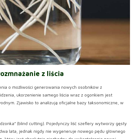
rozmnażanie z liścia
sienia o możliwości generowania nowych osobników z
idzenia, ukorzenienie samego liścia wraz z ogonkiem jest
odnym. Zjawisko to analizują oficjalne bazy taksonomiczne, w
zonka” (blind cutting). Pojedynczy liść szeflery wytworzy gęsty
 dwa lata, jednak nigdy nie wygeneruje nowego pędu głównego
 który jest absolutnie niezbędny do wykształcenia nowej