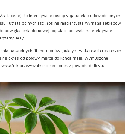
h (Araliaceae), to intensywnie rosnący gatunek o udowodnionych
u i utratą dolnych liści, roślina macierzysta wymaga zabiegów
 do powiększenia domowej populacji pozwala na efektywne
egzemplarzy.
enia naturalnych fitohormonów (auksyn) w tkankach roślinnych.
a na okres od połowy marca do końca maja. Wymuszone
 wskaźnik przeżywalności sadzonek z powodu deficytu