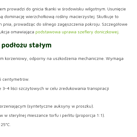
em prowadzi do gnicia tkanki w środowisku wilgotnym. Usunięcie
 dominację wierzchołkową rośliny macierzystej. Skutkuje to
h pnia, prowadząc do silnego zagęszczenia pokroju. Szczegółowe
rukcja omawiająca
podstawowa uprawa szeflery doniczkowej
.
podłożu stałym
tem korzeniowy, odporny na uszkodzenia mechaniczne. Wymaga
15 centymetrów.
 3-4 liści szczytowych w celu zredukowania transpiracji
korzeniającym (syntetyczne auksyny w proszku).
 sterylnej mieszance torfu i perlitu (proporcja 1:1).
-25°C.