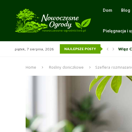
Dom
Blog
Pielęgnacja i 
Wiąz 
NAJLEPSZE POSTY
piątek, 7 sierpnia, 2026
Sit sp
Wiąz –
Home
Rośliny doniczkowe
Szeflera rozmnażan