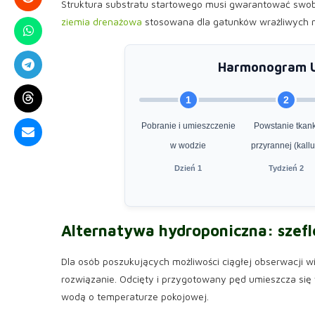
Struktura substratu startowego musi gwarantować swob
ziemia drenażowa
stosowana dla gatunków wrażliwych n
Harmonogram U
1
2
Pobranie i umieszczenie
Powstanie tkank
w wodzie
przyrannej (kallu
Dzień 1
Tydzień 2
Alternatywa hydroponiczna:
szef
Dla osób poszukujących możliwości ciągłej obserwacji 
rozwiązanie. Odcięty i przygotowany pęd umieszcza się
wodą o temperaturze pokojowej.