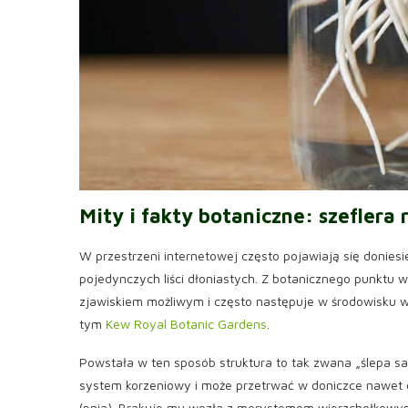
Mity i fakty botaniczne:
szeflera 
W przestrzeni internetowej często pojawiają się donie
pojedynczych liści dłoniastych. Z botanicznego punktu w
zjawiskiem możliwym i często następuje w środowisku w
tym
Kew Royal Botanic Gardens
.
Powstała w ten sposób struktura to tak zwana „ślepa sad
system korzeniowy i może przetrwać w doniczce nawet
(pnia). Brakuje mu węzła z merystemem wierzchołkowym,