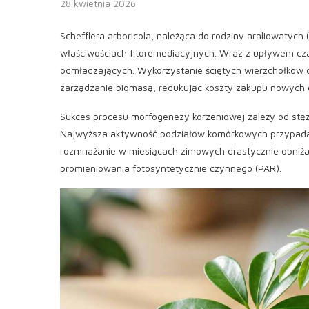
28 kwietnia 2026
Schefflera arboricola, należąca do rodziny araliowatyc
właściwościach fitoremediacyjnych. Wraz z upływem czas
odmładzających. Wykorzystanie ściętych wierzchołków
zarządzanie biomasą, redukując koszty zakupu nowych 
Sukces procesu morfogenezy korzeniowej zależy od stęż
Najwyższa aktywność podziałów komórkowych przypad
rozmnażanie w miesiącach zimowych drastycznie obniża
promieniowania fotosyntetycznie czynnego (PAR).