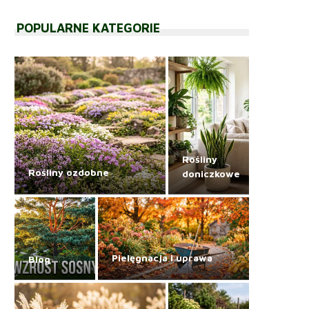
POPULARNE KATEGORIE
Rośliny
Rośliny ozdobne
doniczkowe
Pielęgnacja i uprawa
Blog