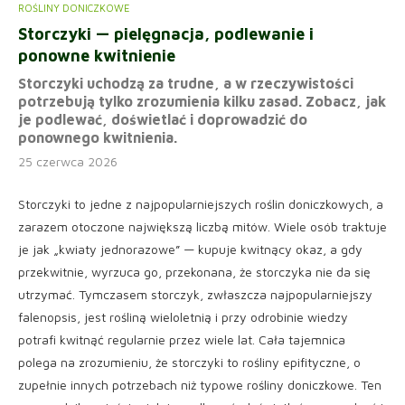
ROŚLINY DONICZKOWE
Storczyki — pielęgnacja, podlewanie i
ponowne kwitnienie
Storczyki uchodzą za trudne, a w rzeczywistości
potrzebują tylko zrozumienia kilku zasad. Zobacz, jak
je podlewać, doświetlać i doprowadzić do
ponownego kwitnienia.
25 czerwca 2026
Storczyki to jedne z najpopularniejszych roślin doniczkowych, a
zarazem otoczone największą liczbą mitów. Wiele osób traktuje
je jak „kwiaty jednorazowe” — kupuje kwitnący okaz, a gdy
przekwitnie, wyrzuca go, przekonana, że storczyka nie da się
utrzymać. Tymczasem storczyk, zwłaszcza najpopularniejszy
falenopsis, jest rośliną wieloletnią i przy odrobinie wiedzy
potrafi kwitnąć regularnie przez wiele lat. Cała tajemnica
polega na zrozumieniu, że storczyki to rośliny epifityczne, o
zupełnie innych potrzebach niż typowe rośliny doniczkowe. Ten