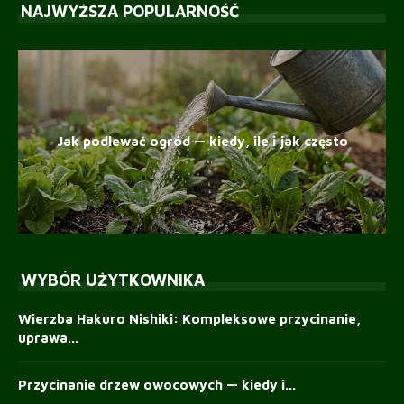
NAJWYŻSZA POPULARNOŚĆ
Jak podlewać ogród — kiedy, ile i jak często
WYBÓR UŻYTKOWNIKA
Wierzba Hakuro Nishiki: Kompleksowe przycinanie,
uprawa...
Przycinanie drzew owocowych — kiedy i...