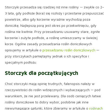
Storczyki przesadza się rzadziej niż inne rośliny — zwykle co 2–
3 lata, gdy podłoże (kora) się rozłoży i przestanie przepuszczać
powietrze, albo gdy korzenie wyraźnie wychodzą poza
doniczkę. Najlepszą porą jest okres po przekwitnięciu, gdy
roślina nie kwitnie. Przy przesadzaniu usuwamy stare, zgniłe
korzenie i zużyte podłoże, a roślinę umieszczamy w świeżej
korze. Ogólne zasady przesadzania roślin doniczkowych
opisujemy w artykule o
przesadzaniu roślin doniczkowych
—
przy storczykach pamiętajmy jednak o ich specyfice i
specjalnym podłożu.
Storczyk dla początkujących
Choć storczyki mają opinię trudnych, falenopsis należy w
rzeczywistości do roślin wdzięcznych i wybaczających — pod
warunkiem, że nie jest przelewany. Dla osób ceniących łatwe
rośliny doniczkowe to dobry wybór, podobnie jak inne
niewymagające gatunki, które zbieramy w artykule o
roślinach