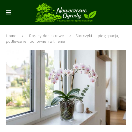
Home
Rośliny doniczkowe
Storczyki — pielęgnacja,
podlewanie i ponowne kwitnienie