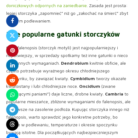
doniczkowych odpornych na zaniedbanie
. Zasada jest prosta:
lepiej storczyka „zapomnieć” niż go „zakochać na śmierć” zbyt
częstym podlewaniem.
Inne popularne gatunki storczyków
Choć falenopsis (storczyk motyli) jest najpopularniejszy i
najłatwiejszy, w sprzedaży spotkamy też inne gatunki o nieco
odmiennych wymaganiach.
Dendrobium
kwitnie obficie, ale
często potrzebuje wyraźnego okresu chłodniejszego
spoczynku, by zawiązać kwiaty.
Cymbidium
tworzy okazałe
kwiatostany i lubi chłodniejsze noce.
Oncidium
(zwane
„tańczącymi paniami”) daje liczne, drobne kwiaty.
Cambria
to
popularne mieszańce, zbliżone wymaganiami do falenopsis, ale
wrażliwsze na zasolenie podłoża. Kupując storczyka innego niż
falenopsis, warto sprawdzić jego konkretne potrzeby, bo
różnice w podlewaniu, temperaturze i okresie spoczynku
bywają istotne. Dla początkujących najbezpieczniejszym