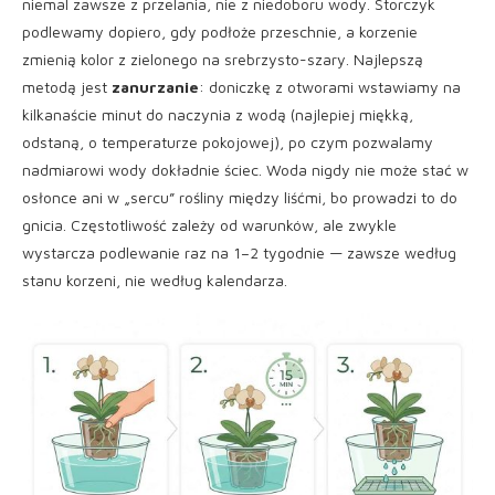
niemal zawsze z przelania, nie z niedoboru wody. Storczyk
podlewamy dopiero, gdy podłoże przeschnie, a korzenie
zmienią kolor z zielonego na srebrzysto-szary. Najlepszą
metodą jest
zanurzanie
: doniczkę z otworami wstawiamy na
kilkanaście minut do naczynia z wodą (najlepiej miękką,
odstaną, o temperaturze pokojowej), po czym pozwalamy
nadmiarowi wody dokładnie ściec. Woda nigdy nie może stać w
osłonce ani w „sercu” rośliny między liśćmi, bo prowadzi to do
gnicia. Częstotliwość zależy od warunków, ale zwykle
wystarcza podlewanie raz na 1–2 tygodnie — zawsze według
stanu korzeni, nie według kalendarza.