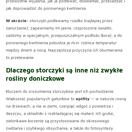
przewodnik wyjaśnia, jak je podlewać, doświetlać, przesadzać i
jak doprowadzić do ponownego kwitnienia.
W skrócie:
storczyki podlewamy rzadko (najlepiej przez
zanurzanie), zapewniamy im jasne, rozproszone światło,
sadzimy w specjalnym, przepuszczalnym podłożu (kora), a do
ponownego kwitnienia pobudza je m.in. różnica temperatur
między dniem a nocą. Najczęstsza przyczyna ich obumierania
to przelewanie.
Dlaczego storczyki są inne niż zwykłe
rośliny doniczkowe
Kluczem do zrozumienia storczyków jest ich pochodzenie.
Większość popularnych gatunków to
epifity
— w naturze rosną
na drzewach, a nie w ziemi, czerpiąc wilgoć z powietrza i
deszczu, a składniki z rozkładającej się materii. Ich grube,
zielonkawe korzenie są przystosowane do okresowego
zwilżania i szybkiego obsychania, a także do fotosyntezy