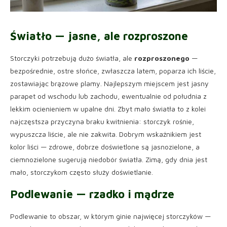
Światło — jasne, ale rozproszone
Storczyki potrzebują dużo światła, ale
rozproszonego
—
bezpośrednie, ostre słońce, zwłaszcza latem, poparza ich liście,
zostawiając brązowe plamy. Najlepszym miejscem jest jasny
parapet od wschodu lub zachodu, ewentualnie od południa z
lekkim ocienieniem w upalne dni. Zbyt mało światła to z kolei
najczęstsza przyczyna braku kwitnienia: storczyk rośnie,
wypuszcza liście, ale nie zakwita. Dobrym wskaźnikiem jest
kolor liści — zdrowe, dobrze doświetlone są jasnozielone, a
ciemnozielone sugerują niedobór światła. Zimą, gdy dnia jest
mało, storczykom często służy doświetlanie.
Podlewanie — rzadko i mądrze
Podlewanie to obszar, w którym ginie najwięcej storczyków —