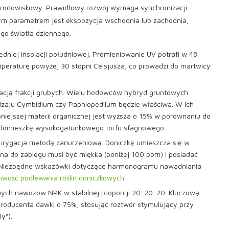
m środowiskowy. Prawidłowy rozwój wymaga synchronizacji
wym parametrem jest ekspozycja wschodnia lub zachodnia,
go światła dziennego.
dniej insolacji południowej. Promieniowanie UV potrafi w 48
emperaturę powyżej 30 stopni Celsjusza, co prowadzi do martwicy
cją frakcji grubych. Wielu hodowców hybryd gruntowych
dzaju Cymbidium czy Paphiopedilum będzie właściwa. W ich
bniejszej materii organicznej jest wyższa o 15% w porównaniu do
ę domieszkę wysokogatunkowego torfu sfagnowego.
 irygacja metodą zanurzeniową. Doniczkę umieszcza się w
a do zabiegu musi być miękka (poniżej 100 ppm) i posiadać
. Niezbędne wskazówki dotyczące harmonogramu nawadniania
liwość podlewania roślin doniczkowych
.
alnych nawozów NPK w stabilnej proporcji 20-20-20. Kluczową
roducenta dawki o 75%, stosując roztwór stymulujący przy
y”).