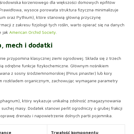
środowiska korzeniowego dla większości domowych epifitów
. Prawidłowa, wysoce porowata struktura fizyczna minimalizuje
rium oraz Pythium), które stanowią główną przyczynę
cji z zakresu fizjologii tych roślin, warto opierać się na danych
e jak
American Orchid Society
.
a, mech i dodatki
nie przypomina klasycznej ziemi ogrodowej. Składa się z trzech
łnią odrębne funkcje fizykochemiczne. Głównym nośnikiem
iwana z sosny śródziemnomorskiej (Pinus pinaster) lub kory
lnym rozkładem organicznym, zachowując wymagane parametry
Sphagnum), który wykazuje unikalną zdolność zmagazynowania
suchej masy. Dodatek stanowi perlit ogrodniczy o grubej frakcji
oprawę drenażu i napowietrzenie dolnych partii pojemnika.
zance
Trwałość komponentu