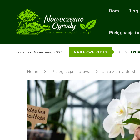
Dom
Blog
Pielęgnacja i 
Dzi
Gatu
NAJLEPSZE POSTY
czwartek, 6 sierpnia, 2026
Sza
Roz
Jak
Ści
Wią
Sit
Wią
Home
Pielęgnacja i uprawa
Jaka ziemia do sto