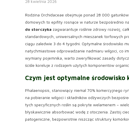
28 kwietnia 2026
Rodzina Orchidaceae obejmuje ponad 28 000 gatunków
domowych to epifity rosnące w naturze bezpośrednio n
do storczyka
zagwarantuje roślinie zdrowy rozwój, cał
standardowych, uniwersalnych mieszanek torfowych prow
ciągu zaledwie 3 do 4 tygodni. Optymalne środowisko
natychmiastowe odprowadzanie nadmiaru wilgoci, co imit
wymiany pojemnika, warto zweryfikować zasady dotyc
ściśle koreluje z rodzajem użytych komponentów organi
Czym jest optymalne środowisko 
Phalaenopsis, stanowiący niemal 70% komercyjnego ry
na pobieranie wilgoci i składników odżywczych bezpośr
tych specyficznych roślin są pokryte welamenem – wiel
błyskawicznie absorbować wodę z otoczenia. Zastój ciecz
patogeniczne, bezpowrotnie niszcząc struktury komórk