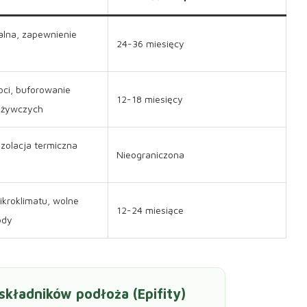
alna, zapewnienie
24-36 miesięcy
oci, buforowanie
12-18 miesięcy
dżywczych
izolacja termiczna
Nieograniczona
kroklimatu, wolne
12-24 miesiące
ody
kładników podłoża (Epifity)