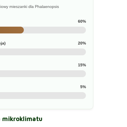
ciowy mieszanki dla Phalaenopsis
60%
ja)
20%
15%
5%
 mikroklimatu