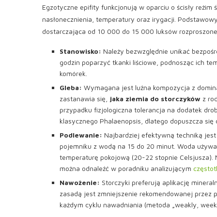
Egzotyczne epifity funkcjonują w oparciu o ścisły reżi
nasłonecznienia, temperatury oraz irygacji. Podstawo
dostarczająca od 10 000 do 15 000 luksów rozproszone
Stanowisko:
Należy bezwzględnie unikać bezpośre
godzin poparzyć tkanki liściowe, podnosząc ich t
komórek.
Gleba:
Wymagana jest luźna kompozycja z domina
zastanawia się,
jaka ziemia do storczyków
z ro
przypadku fizjologiczna tolerancja na dodatek dro
klasycznego Phalaenopsis, dlatego dopuszcza si
Podlewanie:
Najbardziej efektywną techniką jest
pojemniku z wodą na 15 do 20 minut. Woda używan
temperaturę pokojową (20-22 stopnie Celsjusza)
można odnaleźć w poradniku analizującym
częstot
Nawożenie:
Storczyki preferują aplikację miner
zasadą jest zmniejszenie rekomendowanej przez p
każdym cyklu nawadniania (metoda „weakly, weekl