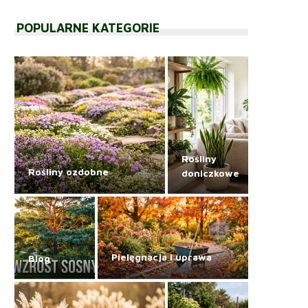
POPULARNE KATEGORIE
Rośliny
Rośliny ozdobne
doniczkowe
Pielęgnacja i uprawa
Blog