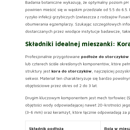
Badania botaniczne wykazują, że optymalny poziom pH 
powinien mieścić się w wąskim przedziale od 5.5 do 6.5
ryzyko infekcji grzybiczych (zwłaszcza z rodzajów Fusa
obumierania egzemplarzy. Szukając szczegółowych informa
dostarczanych przez wiodące instytucje badawcze, taki
Składniki idealnej mieszanki: Kor
Profesjonalnie przygotowane
podłoże do storczyków
lub czterech ściśle określonych komponentów, które pe
struktury jest
kora do storczyków
, najczęściej pozysk
sekwoi. Materiał ten charakteryzuje się bardzo powo
objętościowe przez okres od 2 do 3 lat.
Drugim kluczowym komponentem jest mech torfowiec (
objętości wody odpowiadającej nawet 20-krotności jego 
(3-6 mm) oraz keramzyt, które łącznie odpowiadają za p
Składnik podłoża
Rola w mies