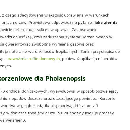
, z czego zdecydowana większość uprawiana w warunkach
a pniach drzew. Prawidłowa odpowiedź na pytanie,
jaka ziemia
kowicie determinuje sukces w uprawie. Zastosowanie
adzi do asfiksji, czyli zaduszenia systemu korzeniowego w
 musi gwarantować swobodną wymianę gazową oraz
uje naturalne warunki lasów tropikalnych. Zanim przystąpisz do
zące
nawożenia roślin domowych
, ponieważ aplikacja minerałów
cznych.
korzeniowe dla Phalaenopsis
nku orchidei doniczkowych, wyewoluował w sposób pozwalający
ednio z opadów deszczu oraz otaczającego powietrza. Korzenie
owarstwową, gąbczastą tkanką martwą, która potrafi
y w doniczce trwający dłużej niż 24 godziny inicjuje procesy
owe welamenu.