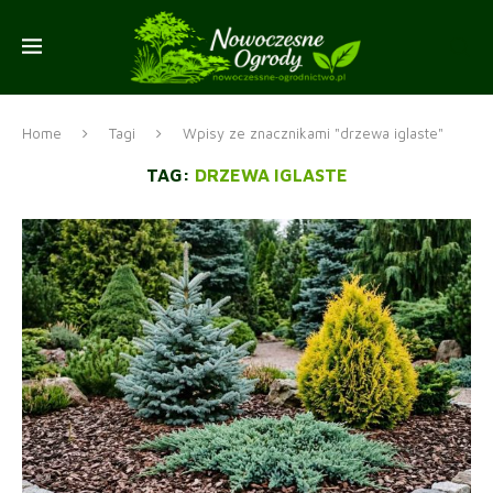
Home
Tagi
Wpisy ze znacznikami "drzewa iglaste"
TAG:
DRZEWA IGLASTE