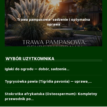
Trawa pampasowa: sadzenie i optymalna
uprawa
WYBÓR UŻYTKOWNIKA
Iglaki do ogrodu — dobór, sadzenie...
Tygrysówka pawia (Tigridia pavonia) — uprawa,...
Stokrotka afrykańska (Osteospermum): Kompletny
przewodnik po...