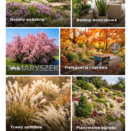
Rośliny ozdobne
Rośliny doniczkowe
Pielęgnacja i uprawa
Blog
Trawy ozdobne
Planowanie ogrodu