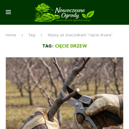
Home
Tagi
Wpisy ze znacznikami "cięcie drzew"
TAG:
CIĘCIE DRZEW