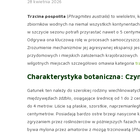
28 kwietnia 2026
Trzcina pospolita
(
Phragmites australis
) to wieloletni,
zbiorników wodnych na niemal wszystkich kontynentach.
w szczycie sezonu potrafi przyrastać nawet o 5 centym
Odgrywa ona kluczową rolę w procesach samooczyszczan
Zrozumienie mechanizmów jej agresywnej ekspansji jes
przydomowych i miejskich założeniach krajobrazowych
wilgotnych miejscach szczegółowo omawia kategoria
tr
Charakterystyka botaniczna: Czym
Gatunek ten należy do szerokiej rodziny wiechlinowatych
międzywęźlach źdźbło, osiągające średnicę od 1 do 2 
do 4 metrów. Liście są płaskie, szorstkie, naprzemianleg
centymetrów. Posiadają bardzo ostre brzegi nasycone 
zgryzaniem przez roślinożerców w późniejszych fazach
bywa mylona przez amatorów z mozgą trzcinowatą (
Pha