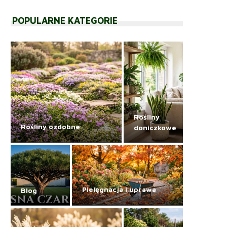
POPULARNE KATEGORIE
Rośliny
Rośliny ozdobne
doniczkowe
Pielęgnacja i uprawa
Blog