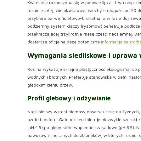
Kwitnienie rozpoczyna się w połowie lipca i trwa nieprz
rozpierzchłej, wielokwiatowej wiechy o długości od 20
przybiera barwę fioletowo-brunatną, a w fazie dojrzewan
podziemny system kłączy (ryzomów) penetruje podłoże 
przekraczającej trzykrotnie masę części nadziemnej. Dan
dostarcza oficjalna baza botaniczna
informacja ze źródł
Wymagania siedliskowe i uprawa 
Roślina wykazuje skrajną plastyczność ekologiczną, co p
wodnych i błotnych. Preferuje stanowiska w pełni nasło
głębokim cieniu drzew.
Profil glebowy i odżywianie
Najsilniejszy wzrost biomasy obserwuje się na żyznych,
azotu i fosforu. Gatunek ten toleruje niezwykle szerok
(pH 4.5) po gleby silnie wapienne i zasadowe (pH 8.5
nawozów mineralnych do zbiorników, w których rośnie, 