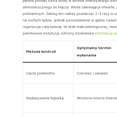
pędów poniżej lustra wody w okresie intensywnego wzro
atmosferycznego do kłączy. Woda zalewająca otwarte, p
podziemnym. Zabieg ten należy powtarzać 2-3 razy w s
na suchym lądzie, jednak pozostawienie w glebie naw
regeneruje całą kolonię. W skali makroekologicznej, me
państwowe instytucje ochrony środowiska
informacja ze
Optymalny termin
Metoda kontroli
wykonania
Cięcie podwodne
Czerwiec i sierpień
Wykopywanie koparką
Wczesna wiosna (marze