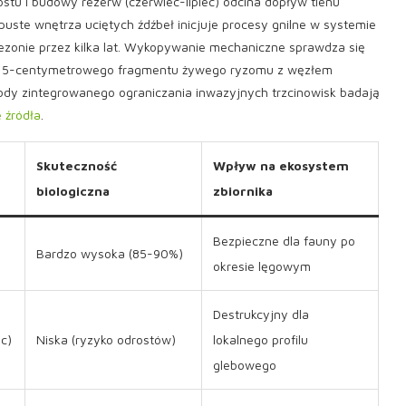
stu i budowy rezerw (czerwiec-lipiec) odcina dopływ tlenu
uste wnętrza uciętych źdźbeł inicjuje procesy gnilne w systemie
ezonie przez kilka lat. Wykopywanie mechaniczne sprawdza się
et 5-centymetrowego fragmentu żywego ryzomu z węzłem
tody zintegrowanego ograniczania inwazyjnych trzcinowisk badają
 źródła
.
Skuteczność
Wpływ na ekosystem
biologiczna
zbiornika
Bezpieczne dla fauny po
Bardzo wysoka (85-90%)
okresie lęgowym
Destrukcyjny dla
c)
Niska (ryzyko odrostów)
lokalnego profilu
glebowego