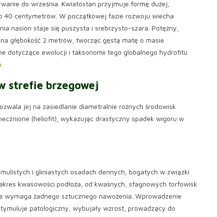
erwanie do września. Kwiatostan przyjmuje formę dużej,
 do 40 centymetrów. W początkowej fazie rozwoju wiecha
ia nasion staje się puszysta i srebrzysto-szara. Potężny,
na głębokość 2 metrów, tworząc gęstą matę o masie
e dotyczące ewolucji i taksonomii tego globalnego hydrofitu
a
.
w strefie brzegowej
ozwala jej na zasiedlanie diametralnie różnych środowisk
necznione (heliofit), wykazując drastyczny spadek wigoru w
 mulistych i gliniastych osadach dennych, bogatych w związki
i zakres kwasowości podłoża, od kwaśnych, sfagnowych torfowisk
). Nie wymaga żadnego sztucznego nawożenia. Wprowadzenie
stymuluje patologiczny, wybujały wzrost, prowadzący do