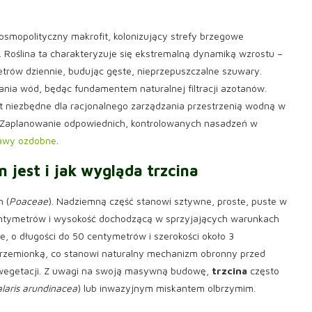
 kosmopolityczny makrofit, kolonizujący strefy brzegowe
 Roślina ta charakteryzuje się ekstremalną dynamiką wzrostu –
etrów dziennie, budując gęste, nieprzepuszczalne szuwary.
ia wód, będąc fundamentem naturalnej filtracji azotanów.
t niezbędne dla racjonalnego zarządzania przestrzenią wodną w
. Zaplanowanie odpowiednich, kontrolowanych nasadzeń w
awy ozdobne
.
 jest i
jak wygląda trzcina
 (
Poaceae
). Nadziemną część stanowi sztywne, proste, puste w
centymetrów i wysokość dochodzącą w sprzyjających warunkach
łe, o długości do 50 centymetrów i szerokości około 3
krzemionką, co stanowi naturalny mechanizm obronny przed
 wegetacji. Z uwagi na swoją masywną budowę,
trzcina
często
laris arundinacea
) lub inwazyjnym miskantem olbrzymim.