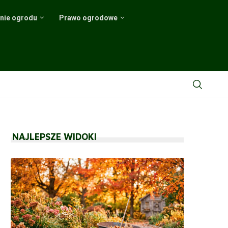
nie ogrodu
Prawo ogrodowe
ach i...
echnologii
ewodnik
ny
NAJLEPSZE WIDOKI