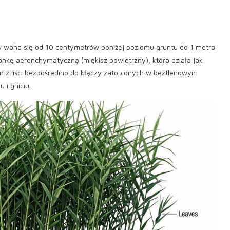
w waha się od 10 centymetrów poniżej poziomu gruntu do 1 metra
kankę aerenchymatyczną (miękisz powietrzny), która działa jak
en z liści bezpośrednio do kłączy zatopionych w beztlenowym
 i gniciu.