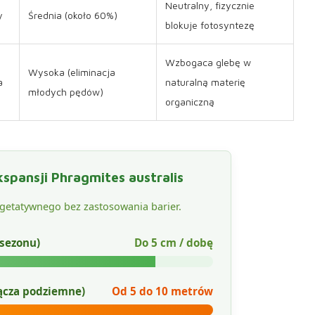
Neutralny, fizycznie
y
Średnia (około 60%)
blokuje fotosyntezę
Wzbogaca glebę w
Wysoka (eliminacja
a
naturalną materię
młodych pędów)
organiczną
spansji Phragmites australis
egetatywnego bez zastosowania barier.
 sezonu)
Do 5 cm / dobę
łącza podziemne)
Od 5 do 10 metrów