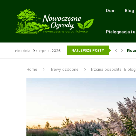
Dom
Blog
Pielęgnacja i 
Jak 
NAJLEPSZE POSTY
niedziela, 9 sierpnia, 2026
Ści
Wią
Sit 
Wią
Home
Trawy ozdobne
Trzcina pospolita: Biolo