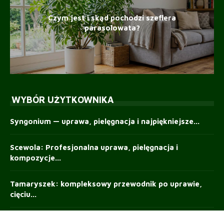
Czym jest i skąd pochodzi szeflera
parasolowata?
WYBÓR UŻYTKOWNIKA
Syngonium — uprawa, pielęgnacja i najpiękniejsze...
Scewola: Profesjonalna uprawa, pielęgnacja i
kompozycje...
Tamaryszek: kompleksowy przewodnik po uprawie,
cięciu...
Werbena patagońska – przewodnik po uprawie,...