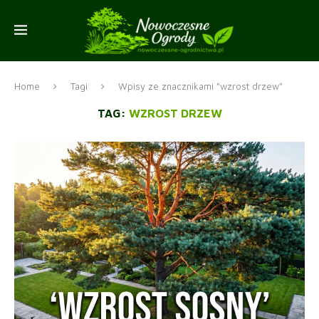
Home
Tagi
Wpisy ze znacznikami "wzrost drzew"
TAG:
WZROST DRZEW