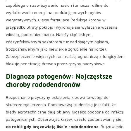
zapobiega on zawiązywaniu nasion i zmusza roślinę do
wydatkowania energii na produkcję nowych pędów
wegetatywnych. Cięcie formujące (redukcja korony w
przypadku utraty pokroju) wykonuje się wyłącznie wczesną
wiosną, pod koniec marca. Należy ciąć ostrym,
zdezynfekowanym sekatorem tuż nad śpiącym pąkiem,
(rozpoznawalnym jako niewielkie zgrubienie na korze).
Zabezpieczenie większych ran maścią ogrodniczą z fungicydem
blokuje penetrację drewna przez grzyby naczyniowe.
Diagnoza patogenów: Najczęstsze
choroby rododendronów
Rozpoznanie przyczyny osłabienia krzewu to wstęp do
skutecznego leczenia. Podstawową trudnością jest fakt, że
błędy agrotechniczne dają objawy łudząco podobne do infekcji
patogenicznych. Obserwując krzew, często zastanawiamy się,
co robić gdy brązowieją liście rododendrona
. Brązowienie