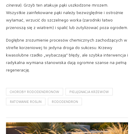
cinerea
). Grzyb ten atakuje pąki uszkodzone mrozem.
Wszystkie zainfekowane pąki należy bezwzględnie i ostrożnie
wyłamać, wrzucić do szczelnego worka (zarodniki łatwo
przenoszą się z wiatrem) i spalić lub zutylizować poza ogrodem.
Dogłębne zrozumienie procesów chemicznych zachodzących w
strefie korzeniowej to jedyna droga do sukcesu. Krzewy
kwasolubne rzadko „wybaczają” błędy, ale szybka interwencja i
radykalna wymiana stanowiska dają ogromne szanse na pełną
regenerację.
CHOROBY RODODENDRONÓW
PIELĘGNACJA KRZEWÓW
RATOWANIE ROŚLIN
RODODENDRON