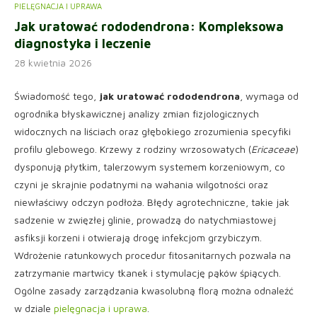
PIELĘGNACJA I UPRAWA
Jak uratować rododendrona: Kompleksowa
diagnostyka i leczenie
28 kwietnia 2026
Świadomość tego,
jak uratować rododendrona
, wymaga od
ogrodnika błyskawicznej analizy zmian fizjologicznych
widocznych na liściach oraz głębokiego zrozumienia specyfiki
profilu glebowego. Krzewy z rodziny wrzosowatych (
Ericaceae
)
dysponują płytkim, talerzowym systemem korzeniowym, co
czyni je skrajnie podatnymi na wahania wilgotności oraz
niewłaściwy odczyn podłoża. Błędy agrotechniczne, takie jak
sadzenie w zwięzłej glinie, prowadzą do natychmiastowej
asfiksji korzeni i otwierają drogę infekcjom grzybiczym.
Wdrożenie ratunkowych procedur fitosanitarnych pozwala na
zatrzymanie martwicy tkanek i stymulację pąków śpiących.
Ogólne zasady zarządzania kwasolubną florą można odnaleźć
w dziale
pielęgnacja i uprawa
.