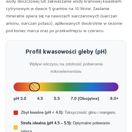
wody deszczowej lub zakwaszanie wody kranowej kwaskiem
cytrynowym w dawce 5 gramów na 10 litrów. Zasilanie
mineralne opiera się na nawozach siarczanowych (siarczan
amonu, siarczan potasu), aplikowanych dwukrotnie w sezonie:
pod koniec marca oraz po przekwitnięciu w czerwcu.
Profil kwasowości gleby (pH)
Wpływ odczynu na zdolność pobierania
mikroelementów.
pH 3.0
4.5
5.5
7.0 (Obojętne)
8.0+
Zbyt kwaśne (pH < 4.0):
Toksyczność glinu i manganu.
Strefa idealna (pH 4.5 – 5.5):
Optymalne pobieranie
żelaza.