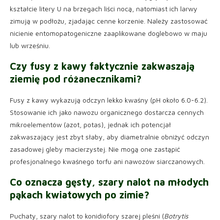
kształcie litery U na brzegach liści nocą, natomiast ich larwy
zimują w podłożu, zjadając cenne korzenie. Należy zastosować
nicienie entomopatogeniczne zaaplikowane doglebowo w maju
lub wrześniu.
Czy fusy z kawy faktycznie zakwaszają
ziemię pod różanecznikami?
Fusy z kawy wykazują odczyn lekko kwaśny (pH około 6.0-6.2).
Stosowanie ich jako nawozu organicznego dostarcza cennych
mikroelementów (azot, potas), jednak ich potencjał
zakwaszający jest zbyt słaby, aby diametralnie obniżyć odczyn
zasadowej gleby macierzystej. Nie mogą one zastąpić
profesjonalnego kwaśnego torfu ani nawozów siarczanowych.
Co oznacza gęsty, szary nalot na młodych
pąkach kwiatowych po zimie?
Puchaty, szary nalot to konidiofory szarej pleśni (
Botrytis