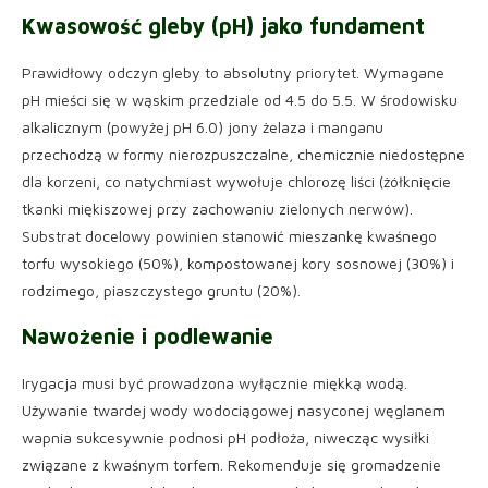
Kwasowość gleby (pH) jako fundament
Prawidłowy odczyn gleby to absolutny priorytet. Wymagane
pH mieści się w wąskim przedziale od 4.5 do 5.5. W środowisku
alkalicznym (powyżej pH 6.0) jony żelaza i manganu
przechodzą w formy nierozpuszczalne, chemicznie niedostępne
dla korzeni, co natychmiast wywołuje chlorozę liści (żółknięcie
tkanki miękiszowej przy zachowaniu zielonych nerwów).
Substrat docelowy powinien stanowić mieszankę kwaśnego
torfu wysokiego (50%), kompostowanej kory sosnowej (30%) i
rodzimego, piaszczystego gruntu (20%).
Nawożenie i podlewanie
Irygacja musi być prowadzona wyłącznie miękką wodą.
Używanie twardej wody wodociągowej nasyconej węglanem
wapnia sukcesywnie podnosi pH podłoża, niwecząc wysiłki
związane z kwaśnym torfem. Rekomenduje się gromadzenie