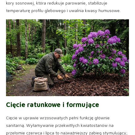
kory sosnowej, która redukuje parowanie, stabilizuje
temperaturę profilu glebowego i uwalnia kwasy humusowe.
Cięcie ratunkowe i formujące
Cięcie w uprawie wrzosowatych pełni funkcję głównie
sanitarną. Wyłamywanie przekwitłych kwiatostanów na
przełomie czerwca i lipca to najważniejszy zabieg stymulujący;