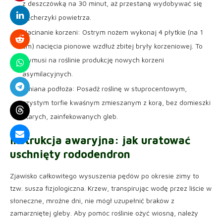
z deszczówką na 30 minut, aż przestaną wydobywać się
pęcherzyki powietrza.
Nacinanie korzeni: Ostrym nożem wykonaj 4 płytkie (na 1
cm) nacięcia pionowe wzdłuż zbitej bryły korzeniowej. To
wymusi na roślinie produkcję nowych korzeni
asymilacyjnych.
Zmiana podłoża: Posadź roślinę w stuprocentowym,
czystym torfie kwaśnym zmieszanym z korą, bez domieszki
starych, zainfekowanych gleb.
Instrukcja awaryjna:
jak uratować
uschnięty rododendron
Zjawisko całkowitego wysuszenia pędów po okresie zimy to
tzw. susza fizjologiczna. Krzew, transpirując wodę przez liście w
słoneczne, mroźne dni, nie mógł uzupełnić braków z
zamarzniętej gleby. Aby pomóc roślinie ożyć wiosną, należy