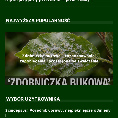
NAJWYŻSZA POPULARNOŚĆ
Zdobniczka bukowa – rozpoznawanie,
zapobieganie i profesjonalne zwalczanie
WYBÓR UŻYTKOWNIKA
Scindapsus: Poradnik uprawy, najpiękniejsze odmiany
i...