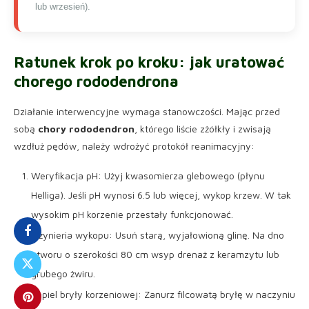
lub wrzesień).
Ratunek krok po kroku:
jak uratować
chorego rododendrona
Działanie interwencyjne wymaga stanowczości. Mając przed
sobą
chory rododendron
, którego liście zżółkły i zwisają
wzdłuż pędów, należy wdrożyć protokół reanimacyjny:
Weryfikacja pH: Użyj kwasomierza glebowego (płynu
Helliga). Jeśli pH wynosi 6.5 lub więcej, wykop krzew. W tak
wysokim pH korzenie przestały funkcjonować.
Inżynieria wykopu: Usuń starą, wyjałowioną glinę. Na dno
otworu o szerokości 80 cm wsyp drenaż z keramzytu lub
grubego żwiru.
Kąpiel bryły korzeniowej: Zanurz filcowatą bryłę w naczyniu