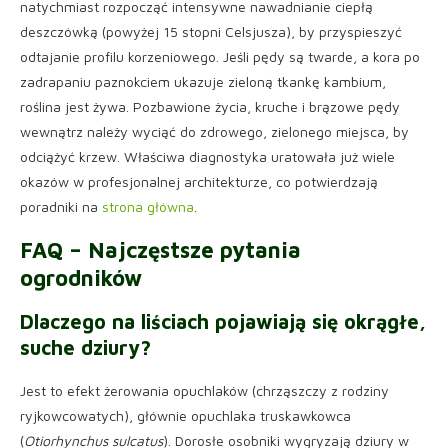
natychmiast rozpocząć intensywne nawadnianie ciepłą
deszczówką (powyżej 15 stopni Celsjusza), by przyspieszyć
odtajanie profilu korzeniowego. Jeśli pędy są twarde, a kora po
zadrapaniu paznokciem ukazuje zieloną tkankę kambium,
roślina jest żywa. Pozbawione życia, kruche i brązowe pędy
wewnątrz należy wyciąć do zdrowego, zielonego miejsca, by
odciążyć krzew. Właściwa diagnostyka uratowała już wiele
okazów w profesjonalnej architekturze, co potwierdzają
poradniki na
strona główna
.
FAQ – Najczęstsze pytania
ogrodników
Dlaczego na liściach pojawiają się okrągłe,
suche dziury?
Jest to efekt żerowania opuchlaków (chrząszczy z rodziny
ryjkowcowatych), głównie opuchlaka truskawkowca
(
Otiorhynchus sulcatus
). Dorosłe osobniki wygryzają dziury w