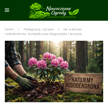
Home
Pielęgnacja i uprawa
Jak uratować
rododendrona: Kompleksowa diagnostyka i leczenie