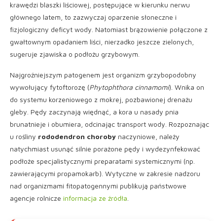
krawędzi blaszki liściowej, postępujące w kierunku nerwu
głównego latem, to zazwyczaj oparzenie słoneczne i
fizjologiczny deficyt wody. Natomiast brązowienie połączone z
gwałtownym opadaniem liści, nierzadko jeszcze zielonych,
sugeruje zjawiska o podłożu grzybowym.
Najgroźniejszym patogenem jest organizm grzybopodobny
wywołujący fytoftorozę (
Phytophthora cinnamomi
). Wnika on
do systemu korzeniowego z mokrej, pozbawionej drenażu
gleby. Pędy zaczynają więdnąć, a kora u nasady pnia
brunatnieje i obumiera, odcinając transport wody. Rozpoznając
u rośliny
rododendron choroby
naczyniowe, należy
natychmiast usunąć silnie porażone pędy i wydezynfekować
podłoże specjalistycznymi preparatami systemicznymi (np.
zawierającymi propamokarb). Wytyczne w zakresie nadzoru
nad organizmami fitopatogennymi publikują państwowe
agencje rolnicze
informacja ze źródła
.