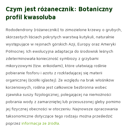
Czym jest różanecznik: Botaniczny
profil kwasoluba
Rododendrony (różaneczniki) to zimozielone krzewy o grubych,
skórzastych liściach pokrytych warstwą kutykuli, naturalnie
występujące w rejonach górskich Azji, Europy oraz Ameryki
Północnej. Ich ewolucyjna adaptacja do środowisk leśnych
zdeterminowała konieczność symbiozy z grzybami
mikoryzowymi (tzw. erikoidami), które ułatwiają roślinie
pobieranie fosforu i azotu z rozkładającej się materii
organicznej (ściółki iglastej). Ze względu na brak włośników
korzeniowych, roślina jest całkowicie bezbronna wobec
zjawiska suszy fizjologicznej, polegającej na niemożności
pobrania wody z zamarzniętej lub przesuszonej gleby pomimo
jej fizycznej obecności w otoczeniu. Najnowsze opracowania
taksonomiczne dotyczące tego rodzaju można prześledzić
poprzez
informacja ze źródła
.