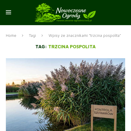
Home
Tagi
Wpisy ze znacznikami "trzcina pospolita"
TAG:
TRZCINA POSPOLITA