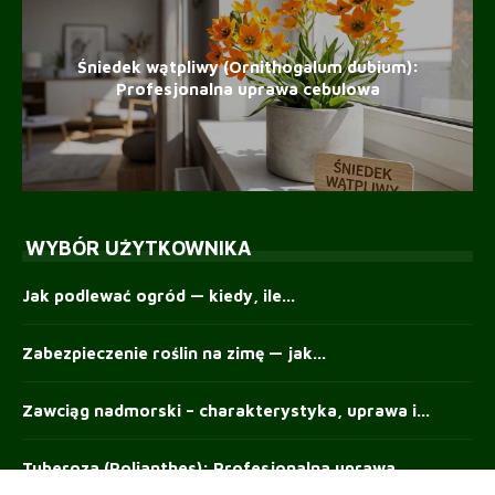
Śniedek wątpliwy (Ornithogalum dubium):
Profesjonalna uprawa cebulowa
WYBÓR UŻYTKOWNIKA
Jak podlewać ogród — kiedy, ile...
Zabezpieczenie roślin na zimę — jak...
Zawciąg nadmorski – charakterystyka, uprawa i...
Tuberoza (Polianthes): Profesjonalna uprawa,
zimowanie i...