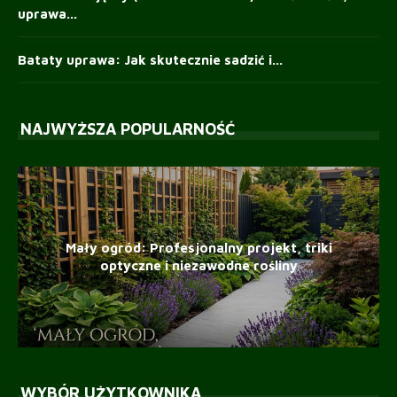
uprawa...
Bataty uprawa: Jak skutecznie sadzić i...
NAJWYŻSZA POPULARNOŚĆ
Mały ogród: Profesjonalny projekt, triki
optyczne i niezawodne rośliny
WYBÓR UŻYTKOWNIKA