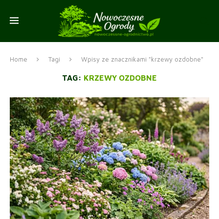
Home
Tagi
Wpisy ze znacznikami "krzewy ozdobne"
TAG:
KRZEWY OZDOBNE