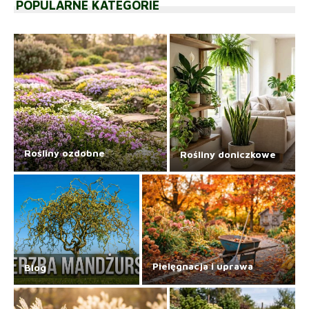
POPULARNE KATEGORIE
Rośliny ozdobne
Rośliny doniczkowe
Pielęgnacja i uprawa
Blog