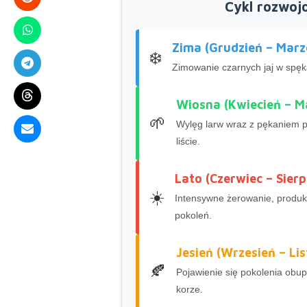
Cykl rozwojo
Zima (Grudzień – Marz
❄️
Zimowanie czarnych jaj w spęk
Wiosna (Kwiecień – M
🌱
Wylęg larw wraz z pękaniem p
liście.
Lato (Czerwiec – Sierp
☀️
Intensywne żerowanie, produkc
pokoleń.
Jesień (Wrzesień – Li
🍂
Pojawienie się pokolenia obup
korze.