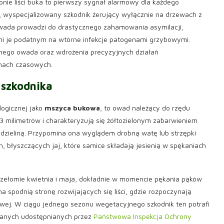
onie liści buka to pierwszy sygnał alarmowy dla każdego
, wyspecjalizowany szkodnik żerujący wyłącznie na drzewach z
owada prowadzi do drastycznego zahamowania asymilacji,
zyni je podatnym na wtórne infekcje patogenami grzybowymi.
nego owada oraz wdrożenia precyzyjnych działań
nach czasowych.
 szkodnika
logicznej jako
mszyca bukowa
, to owad należący do rzędu
-3 milimetrów i charakteryzują się żółtozielonym zabarwieniem
wydzieliną. Przypomina ona wyglądem drobną watę lub strzępki
, błyszczących jaj, które samice składają jesienią w spękaniach
zełomie kwietnia i maja, dokładnie w momencie pękania pąków
a spodnią stronę rozwijających się liści, gdzie rozpoczynają
owej. W ciągu jednego sezonu wegetacyjnego szkodnik ten potrafi
 danych udostępnianych przez
Państwowa Inspekcja Ochrony