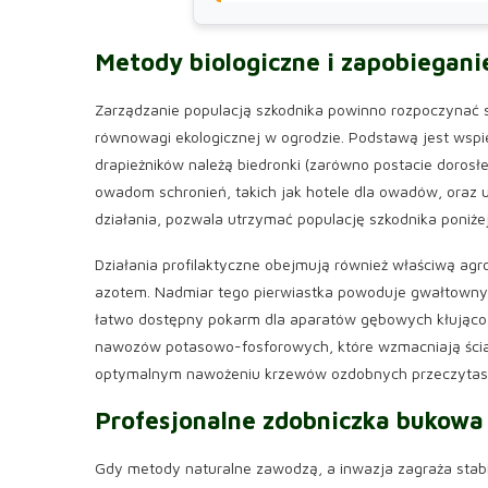
Metody biologiczne i zapobiegani
Zarządzanie populacją szkodnika powinno rozpoczynać 
równowagi ekologicznej w ogrodzie. Podstawą jest wspi
drapieżników należą biedronki (zarówno postacie dorosłe,
owadom schronień, takich jak hotele dla owadów, oraz 
działania, pozwala utrzymać populację szkodnika poniże
Działania profilaktyczne obejmują również właściwą ag
azotem. Nadmiar tego pierwiastka powoduje gwałtowny p
łatwo dostępny pokarm dla aparatów gębowych kłująco-
nawozów potasowo-fosforowych, które wzmacniają ścian
optymalnym nawożeniu krzewów ozdobnych przeczytasz
Profesjonalne
zdobniczka bukowa
Gdy metody naturalne zawodzą, a inwazja zagraża stab