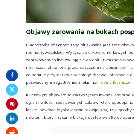
Objawy żerowania na bukach posp
Diagnostyka obecności tego pluskwiaka jest stosunkowo 
roślinie żywicielskiej. Wysysanie soków komórkowych p
zaatakowanych liści zwijają się do dołu, tworząc rurkow
namnażać, chronione przed deszczem i drapieżnikami. Li
co hamuje przyrost roczny całego drzewa. Informacje o
poświęconym zagadnieniom takim jak
rośliny lecznicze i
Kluczowym objawem towarzyszącym inwazji jest produkcja
ogromne ilości niestrawionych cukrów, które opadają na n
lepkiej powłoce błyskawicznie rozwijają się tzw. grzyb
nalotem, który fizycznie blokuje dostęp światła do apa