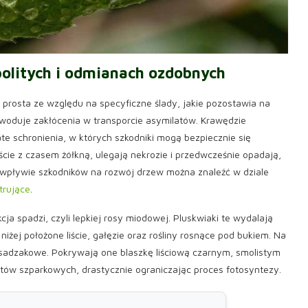
olitych i odmianach ozdobnych
prosta ze względu na specyficzne ślady, jakie pozostawia na
owoduje zakłócenia w transporcie asymilatów. Krawędzie
ate schronienia, w których szkodniki mogą bezpiecznie się
ście z czasem żółkną, ulegają nekrozie i przedwcześnie opadają,
 wpływie szkodników na rozwój drzew można znaleźć w dziale
 trujące
.
 spadzi, czyli lepkiej rosy miodowej. Pluskwiaki te wydalają
iżej położone liście, gałęzie oraz rośliny rosnące pod bukiem. Na
y sadzakowe. Pokrywają one blaszkę liściową czarnym, smolistym
ratów szparkowych, drastycznie ograniczając proces fotosyntezy.