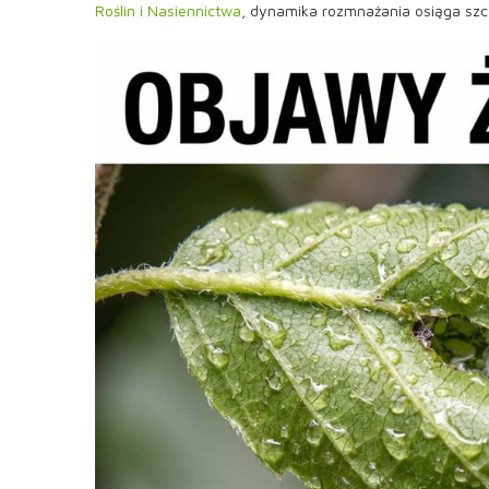
Roślin i Nasiennictwa
, dynamika rozmnażania osiąga szcz