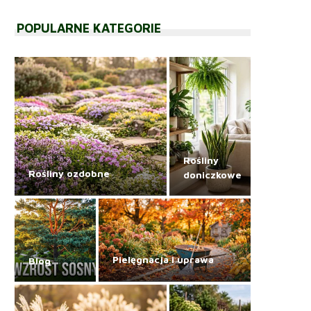
POPULARNE KATEGORIE
Rośliny
Rośliny ozdobne
doniczkowe
Pielęgnacja i uprawa
Blog