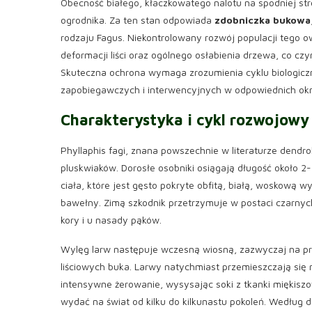
Obecność białego, kłaczkowatego nalotu na spodniej str
ogrodnika. Za ten stan odpowiada
zdobniczka bukowa
rodzaju Fagus. Niekontrolowany rozwój populacji tego 
deformacji liści oraz ogólnego osłabienia drzewa, co c
Skuteczna ochrona wymaga zrozumienia cyklu biologicz
zapobiegawczych i interwencyjnych w odpowiednich ok
Charakterystyka i cykl rozwojowy
Phyllaphis fagi, znana powszechnie w literaturze dendro
pluskwiaków. Dorosłe osobniki osiągają długość około 2
ciała, które jest gęsto pokryte obfitą, białą, woskową 
bawełny. Zimą szkodnik przetrzymuje w postaci czarnych
kory i u nasady pąków.
Wylęg larw następuje wczesną wiosną, zazwyczaj na pr
liściowych buka. Larwy natychmiast przemieszczają się n
intensywne żerowanie, wysysając soki z tkanki miękisz
wydać na świat od kilku do kilkunastu pokoleń. Według