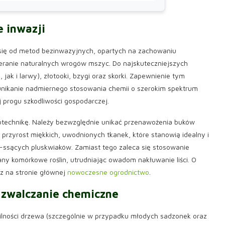
e inwazji
się od metod bezinwazyjnych, opartych na zachowaniu
eranie naturalnych wrogów mszyc. Do najskuteczniejszych
 jak i larwy), złotooki, bzygi oraz skorki. Zapewnienie tym
unikanie nadmiernego stosowania chemii o szerokim spektrum
j progu szkodliwości gospodarczej.
rotechnikę. Należy bezwzględnie unikać przenawożenia buków
rzyrost miękkich, uwodnionych tkanek, które stanowią idealny i
ssących pluskwiaków. Zamiast tego zaleca się stosowanie
y komórkowe roślin, utrudniając owadom nakłuwanie liści. O
 na stronie głównej
nowoczesne ogrodnictwo
.
 zwalczanie
chemiczne
ilności drzewa (szczególnie w przypadku młodych sadzonek oraz