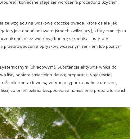
rpurea), konieczne staje się wdrożenie procedur z użyciem
 ze względu na woskową otoczkę owada, która działa jak
gatoryjnie dodać adiuwant (środek zwilżający), który zmniejsza
przeniknąć przez woskową barierę szkodnika. Instytuty
ją przeprowadzanie oprysków wczesnym rankiem lub późnym
iu systemicznym (układowym). Substancja aktywna wnika do
uwa liść, pobiera śmiertelną dawkę preparatu. Najczęściej
on. Środki kontaktowe są w tym przypadku mało skuteczne,
iści, co uniemożliwia bezpośrednie naniesienie preparatu na ich