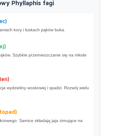
wy Phyllaphis fagi
ec)
aniach kory i łuskach pąków buka.
aj)
ąków. Szybkie przemieszczanie się na młode
ień)
ja wydzieliny woskowej i spadzi. Rozwój wielu
stopad)
łciowego. Samice składają jaja zimujące na