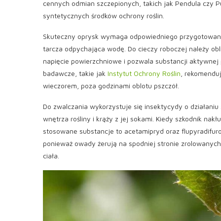
cennych odmian szczepionych, takich jak Pendula czy Pu
syntetycznych środków ochrony roślin.
Skuteczny oprysk wymaga odpowiedniego przygotowania
tarcza odpychająca wodę. Do cieczy roboczej należy obli
napięcie powierzchniowe i pozwala substancji aktywnej 
badawcze, takie jak
Instytut Ochrony Roślin
, rekomendu
wieczorem, poza godzinami oblotu pszczół.
Do zwalczania wykorzystuje się insektycydy o działan
wnętrza rośliny i krąży z jej sokami. Kiedy szkodnik nakł
stosowane substancje to acetamipryd oraz flupyradifur
ponieważ owady żerują na spodniej stronie zrolowanych l
ciała.