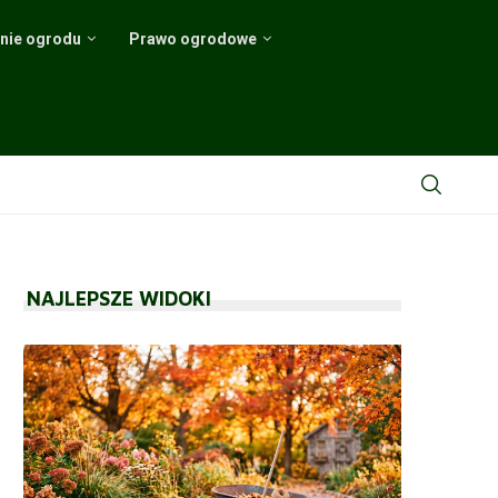
nie ogrodu
Prawo ogrodowe
.
a krzewów
h i...
hnologii
odnik
NAJLEPSZE WIDOKI