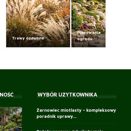
Planowanie
Trawy ozdobne
ogrodu
NOŚĆ
WYBÓR UŻYTKOWNIKA
Żarnowiec miotlasty – kompleksowy
poradnik uprawy...
Tygrysówka pawia (Tigridia
Scewola: Profesjonalna
Syngonium — uprawa,
Sedum burrito: