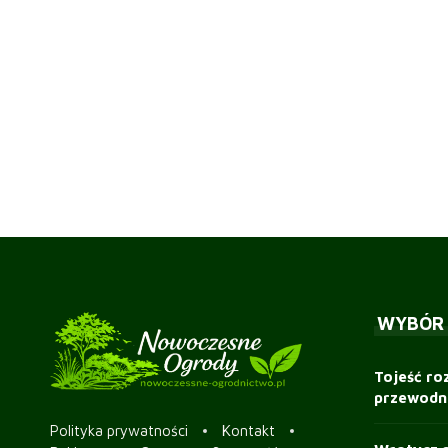
WYBÓR
Tojeść ro
przewodni
Polityka prywatności
Kontakt