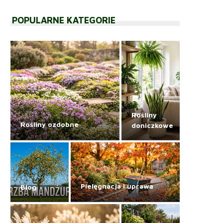
POPULARNE KATEGORIE
Rośliny
Rośliny ozdobne
doniczkowe
Pielęgnacja i uprawa
Blog