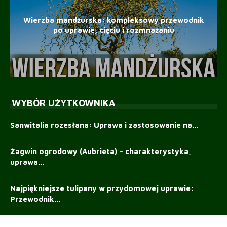
Wierzba mandżurska: kompleksowy przewodnik
po uprawie, cięciu i rozmnażaniu
WYBÓR UŻYTKOWNIKA
Sanwitalia rozesłana: Uprawa i zastosowanie na...
Żagwin ogrodowy (Aubrieta) – charakterystyka,
uprawa...
Najpiękniejsze tulipany w przydomowej uprawie:
Przewodnik...
Wierzba płacząca — sekrety uprawy, pielęgnacji...