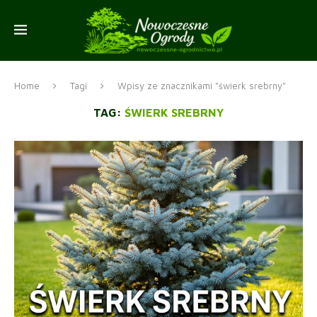
Home
Tagi
Wpisy ze znacznikami "świerk srebrny"
TAG:
ŚWIERK SREBRNY