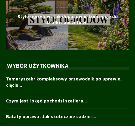
Style ogrodów: Jak dopasować koncepcję do
działki i budżetu w...
WYBÓR UŻYTKOWNIKA
Tamaryszek: kompleksowy przewodnik po uprawie,
cięciu...
Czym jest i skąd pochodzi szeflera...
Bataty uprawa: Jak skutecznie sadzić i...
Trawy zimozielone — całoroczna struktura i...