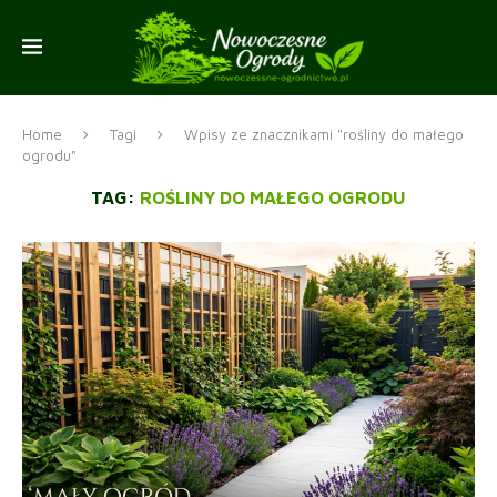
Home
Tagi
Wpisy ze znacznikami "rośliny do małego
ogrodu"
TAG:
ROŚLINY DO MAŁEGO OGRODU