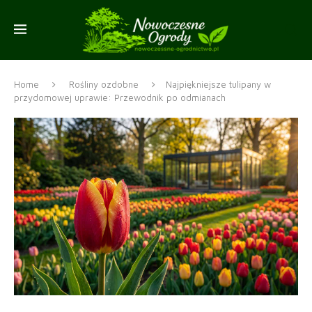
Home
Rośliny ozdobne
Najpiękniejsze tulipany w
przydomowej uprawie: Przewodnik po odmianach