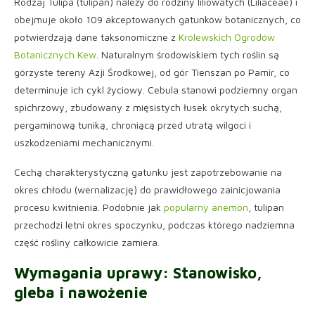
Rodzaj Tulipa (tulipan) należy do rodziny liliowatych (Liliaceae) i
obejmuje około 109 akceptowanych gatunków botanicznych, co
potwierdzają dane taksonomiczne z
Królewskich Ogrodów
Botanicznych Kew
. Naturalnym środowiskiem tych roślin są
górzyste tereny Azji Środkowej, od gór Tienszan po Pamir, co
determinuje ich cykl życiowy. Cebula stanowi podziemny organ
spichrzowy, zbudowany z mięsistych łusek okrytych suchą,
pergaminową tuniką, chroniącą przed utratą wilgoci i
uszkodzeniami mechanicznymi.
Cechą charakterystyczną gatunku jest zapotrzebowanie na
okres chłodu (wernalizację) do prawidłowego zainicjowania
procesu kwitnienia. Podobnie jak
popularny anemon
, tulipan
przechodzi letni okres spoczynku, podczas którego nadziemna
część rośliny całkowicie zamiera.
Wymagania uprawy: Stanowisko,
gleba i nawożenie