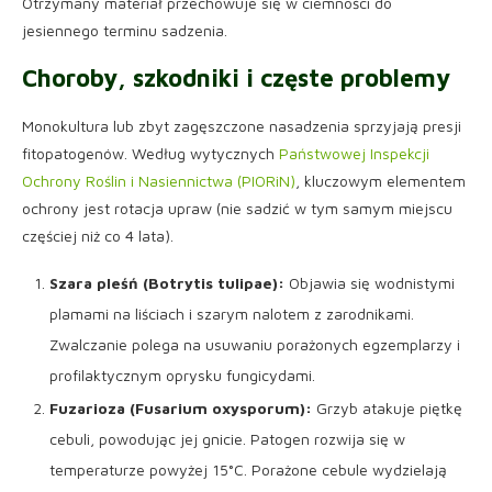
Otrzymany materiał przechowuje się w ciemności do
jesiennego terminu sadzenia.
Choroby, szkodniki i częste problemy
Monokultura lub zbyt zagęszczone nasadzenia sprzyjają presji
fitopatogenów. Według wytycznych
Państwowej Inspekcji
Ochrony Roślin i Nasiennictwa (PIORiN)
, kluczowym elementem
ochrony jest rotacja upraw (nie sadzić w tym samym miejscu
częściej niż co 4 lata).
Szara pleśń (Botrytis tulipae):
Objawia się wodnistymi
plamami na liściach i szarym nalotem z zarodnikami.
Zwalczanie polega na usuwaniu porażonych egzemplarzy i
profilaktycznym oprysku fungicydami.
Fuzarioza (Fusarium oxysporum):
Grzyb atakuje piętkę
cebuli, powodując jej gnicie. Patogen rozwija się w
temperaturze powyżej 15°C. Porażone cebule wydzielają