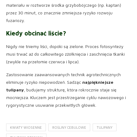
materiału w roztworze środka grzybobójczego (np. kaptan)
przez 30 minut, co znacznie zmniejsza ryzyko rozwoju
fuzariozy.
Kiedy obcinać liście?
Nigdy nie tniemy liści, dopóki są zielone. Proces fotosyntezy
musi trwać aż do całkowitego zżółknięcia i zaschnięcia tkanki
(zwykle na przełomie czerwca i lipca).
Zastosowanie zaawansowanych technik agrotechnicznych
eliminuje ryzyko niepowodzeń. Sadząc
najpiękniejsze
tulipany
, budujemy strukturę, która rokrocznie staje się
mocniejsza. Kluczem jest przestrzeganie cyklu nawozowego i
rygorystyczne usuwanie przekwitłych główek.
KWIATY WIOSENNE
ROŚLINY CEBULOWE
TULIPANY