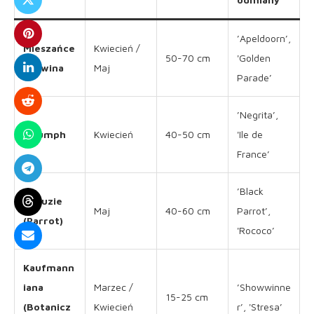
’Apeldoorn’,
Mieszańce
Kwiecień /
50-70 cm
'Golden
Darwina
Maj
Parade’
’Negrita’,
Triumph
Kwiecień
40-50 cm
'Ile de
France’
’Black
Papuzie
Maj
40-60 cm
Parrot’,
(Parrot)
'Rococo’
Kaufmann
iana
Marzec /
’Showwinne
15-25 cm
(Botanicz
Kwiecień
r’, 'Stresa’