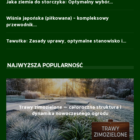
Jaka ziemia do storczyka: Optymalny wybór...
Wiśnia japońska (piłkowana) – kompleksowy
przewodnik...
Tawułka: Zasady uprawy, optymalne stanowisko i...
NAJWYŻSZA POPULARNOŚĆ
Trawy zimozielone — całoroczna struktura i
dynamika nowoczesnego ogrodu