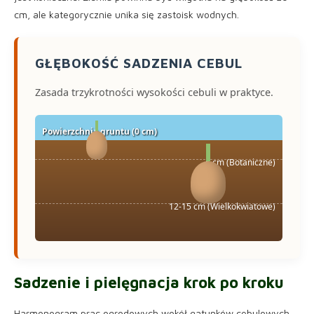
cm, ale kategorycznie unika się zastoisk wodnych.
GŁĘBOKOŚĆ SADZENIA CEBUL
Zasada trzykrotności wysokości cebuli w praktyce.
Powierzchnia gruntu (0 cm)
5 cm (Botaniczne)
12-15 cm (Wielkokwiatowe)
Sadzenie i pielęgnacja krok po kroku
Harmonogram prac ogrodowych wokół gatunków cebulowych