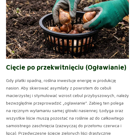
Cięcie po przekwitnięciu (Ogławianie)
Gdy płatki opadną, roślina inwestuje energię w produkcję
nasion. Aby skierować asymilaty z powrotem do cebuli
macierzystej i stymulować wzrost cebul przybyszowych, należy
bezwzględnie przeprowadzić „ogławianie”. Zabieg ten polega
na ręcznym wyłamaniu samej główki nasiennej. Łodyga oraz
wszystkie liście muszą pozostać na roślinie aż do całkowitego
samoistnego zaschnięcia (zazwyczaj do przełomu czerwca i
lipca). Przedwczesne ścięcie zielonych liści drastycznie