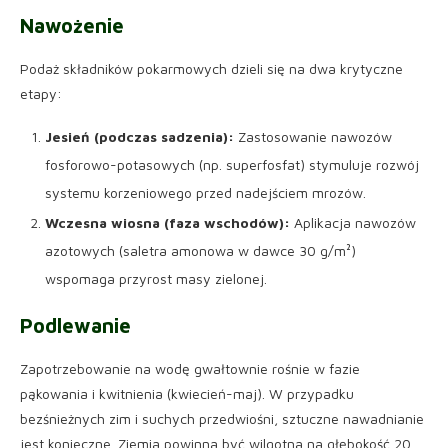
Nawożenie
Podaż składników pokarmowych dzieli się na dwa krytyczne
etapy:
Jesień (podczas sadzenia):
Zastosowanie nawozów
fosforowo-potasowych (np. superfosfat) stymuluje rozwój
systemu korzeniowego przed nadejściem mrozów.
Wczesna wiosna (faza wschodów):
Aplikacja nawozów
azotowych (saletra amonowa w dawce 30 g/m²)
wspomaga przyrost masy zielonej.
Podlewanie
Zapotrzebowanie na wodę gwałtownie rośnie w fazie
pąkowania i kwitnienia (kwiecień-maj). W przypadku
bezśnieżnych zim i suchych przedwiośni, sztuczne nawadnianie
jest konieczne. Ziemia powinna być wilgotna na głębokość 20