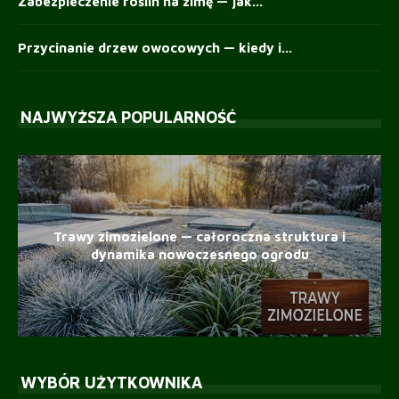
Zabezpieczenie roślin na zimę — jak...
Przycinanie drzew owocowych — kiedy i...
NAJWYŻSZA POPULARNOŚĆ
Trawy zimozielone — całoroczna struktura i
dynamika nowoczesnego ogrodu
WYBÓR UŻYTKOWNIKA