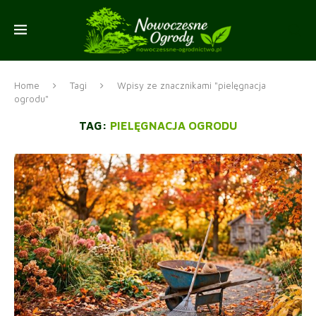
Home
Tagi
Wpisy ze znacznikami "pielęgnacja
ogrodu"
TAG:
PIELĘGNACJA OGRODU