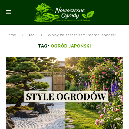
Home
Tagi
Wpisy ze znacznikami "ogród japoński"
TAG:
OGRÓD JAPOŃSKI