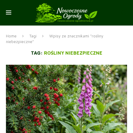
Home
Tagi
Wpisy ze znacznikami "rośliny
niebezpieczne"
TAG:
ROŚLINY NIEBEZPIECZNE