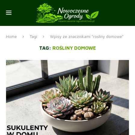
Home
Tagi
Wpisy ze znacznikami "rośliny domowe"
TAG:
ROŚLINY DOMOWE