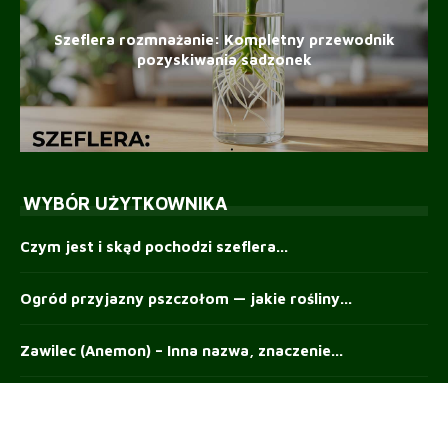
Szeflera rozmnażanie: Kompletny przewodnik
pozyskiwania sadzonek
WYBÓR UŻYTKOWNIKA
Czym jest i skąd pochodzi szeflera...
Ogród przyjazny pszczołom — jakie rośliny...
Zawilec (Anemon) – Inna nazwa, znaczenie...
Zdobniczka bukowa – rozpoznawanie, zapobieganie i...