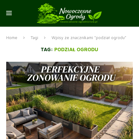
Home
Tagi
Wpisy ze znacznikami "podział ogrodu"
TAG:
PODZIAŁ OGRODU