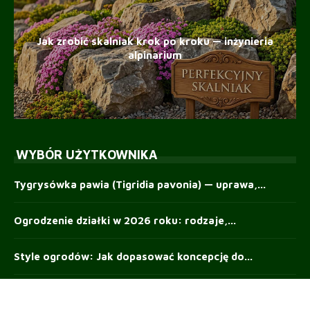
Jak zrobić skalniak krok po kroku — inżynieria
alpinarium
WYBÓR UŻYTKOWNIKA
Tygrysówka pawia (Tigridia pavonia) — uprawa,...
Ogrodzenie działki w 2026 roku: rodzaje,...
Style ogrodów: Jak dopasować koncepcję do...
Ścieżki ogrodowe w 2026 roku —...