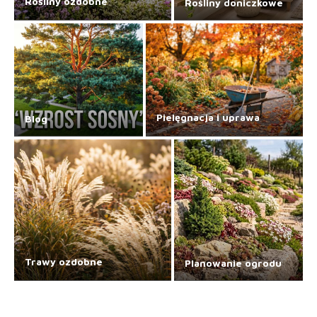
Rośliny ozdobne
Rośliny doniczkowe
Pielęgnacja i uprawa
Blog
Trawy ozdobne
Planowanie ogrodu