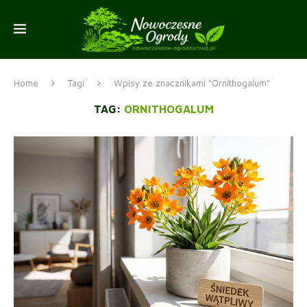
Home
Tagi
Wpisy ze znacznikami "Ornithogalum"
TAG:
ORNITHOGALUM