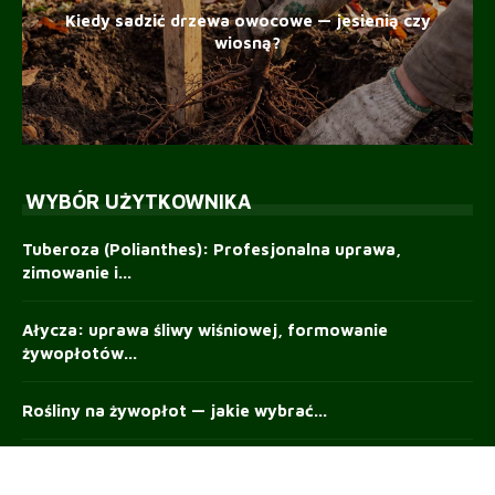
Kiedy sadzić drzewa owocowe — jesienią czy
wiosną?
WYBÓR UŻYTKOWNIKA
Tuberoza (Polianthes): Profesjonalna uprawa,
zimowanie i...
Ałycza: uprawa śliwy wiśniowej, formowanie
żywopłotów...
Rośliny na żywopłot — jakie wybrać...
Rośliny cebulowe — kiedy i jak...