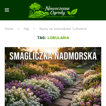
Home
Tagi
Wpisy ze znacznikami "Lobularia"
TAG:
LOBULARIA