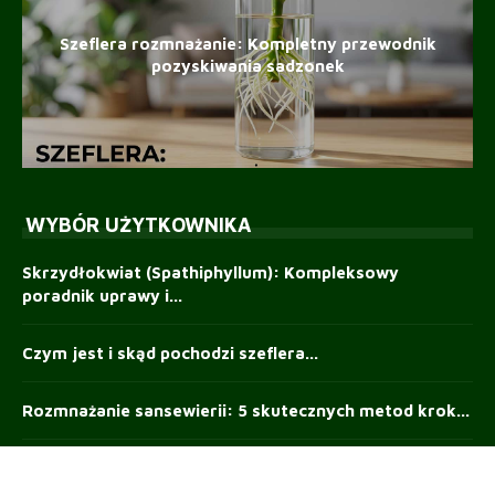
Szeflera rozmnażanie: Kompletny przewodnik
pozyskiwania sadzonek
WYBÓR UŻYTKOWNIKA
Skrzydłokwiat (Spathiphyllum): Kompleksowy
poradnik uprawy i...
Czym jest i skąd pochodzi szeflera...
Rozmnażanie sansewierii: 5 skutecznych metod krok...
Taras drewniany czy kompozytowy — co...