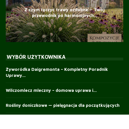
Z czym łączyć trawy ozdobne — Twój
przewodnik po harmonijnych...
WYBÓR UŻYTKOWNIKA
Żyworódka Daigremonta – Kompletny Poradnik
Uprawy...
Wilczomlecz mleczny – domowa uprawa i...
Rośliny doniczkowe — pielęgnacja dla początkujących
Werbena patagońska – przewodnik po uprawie,...