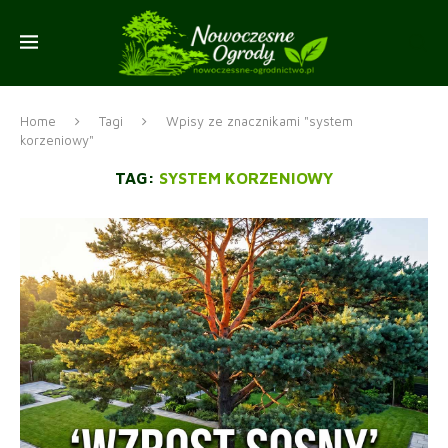
Home
Tagi
Wpisy ze znacznikami "system
korzeniowy"
TAG:
SYSTEM KORZENIOWY