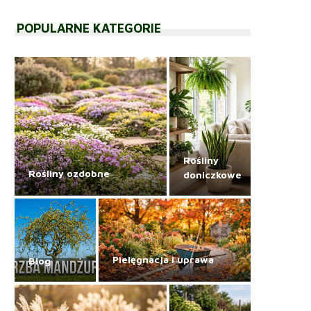
POPULARNE KATEGORIE
Rośliny
Rośliny ozdobne
doniczkowe
Pielęgnacja i uprawa
Blog