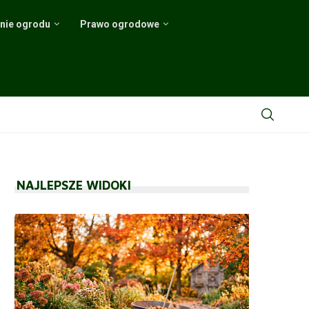
nie ogrodu
Prawo ogrodowe
..
ia krzewów
ch i...
hnologii
wodnik
y
NAJLEPSZE WIDOKI