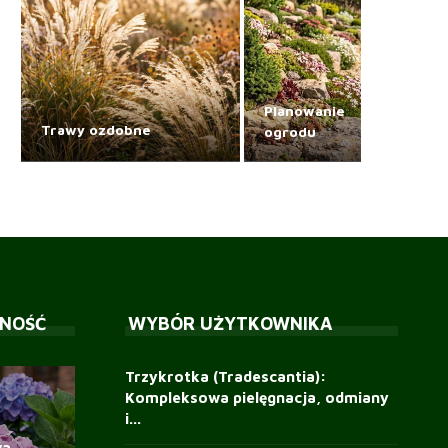
Planowanie
Trawy ozdobne
ogrodu
NOŚĆ
WYBÓR UŻYTKOWNIKA
Trzykrotka (Tradescantia):
Kompleksowa pielęgnacja, odmiany
i...
Uczep rózgowaty:
a,
Trawa pony tails w ogrodzie:
Szałwia błyszcząca – zasady
Jak zaplanować ogród od