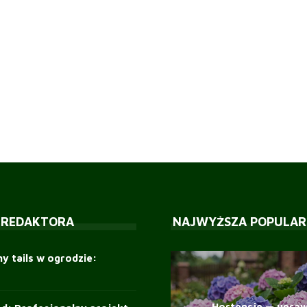
 REDAKTORA
NAJWYŻSZA POPULAR
y tails w ogrodzie:
Hortensje — upraw