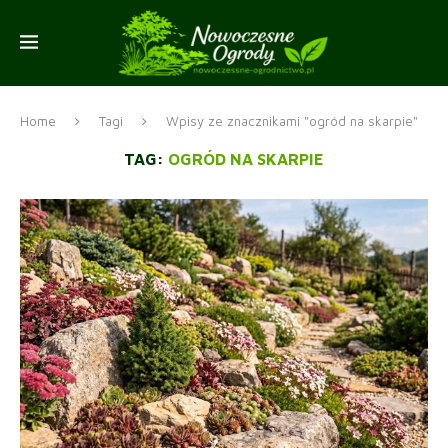
Home
Tagi
Wpisy ze znacznikami "ogród na skarpie"
TAG:
OGRÓD NA SKARPIE