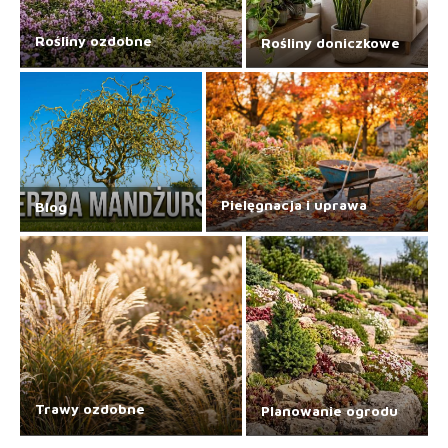
Rośliny ozdobne
Rośliny doniczkowe
Pielęgnacja i uprawa
Blog
Trawy ozdobne
Planowanie ogrodu