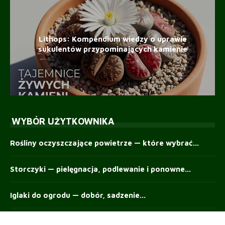
Lithops: Kompendium wiedzy o uprawie
sukulentów przypominających kamienie
WYBÓR UŻYTKOWNIKA
Rośliny oczyszczające powietrze — które wybrać...
Storczyki — pielęgnacja, podlewanie i ponowne...
Iglaki do ogrodu — dobór, sadzenie...
Starzec popielny: Architektura uprawy i cięcie...