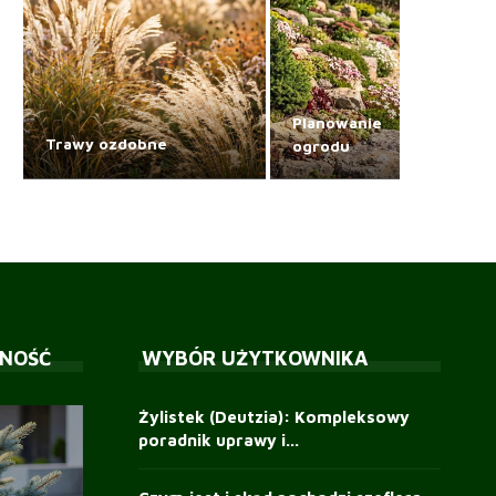
Planowanie
Trawy ozdobne
ogrodu
NOŚĆ
WYBÓR UŻYTKOWNIKA
Żylistek (Deutzia): Kompleksowy
poradnik uprawy i...
Żonkile w nowoczesnym
Rośliny oczyszczające
Hortensje — uprawa,