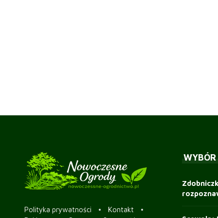
WYBÓR
Zdobnicz
rozpoznaw
Polityka prywatności
Kontakt