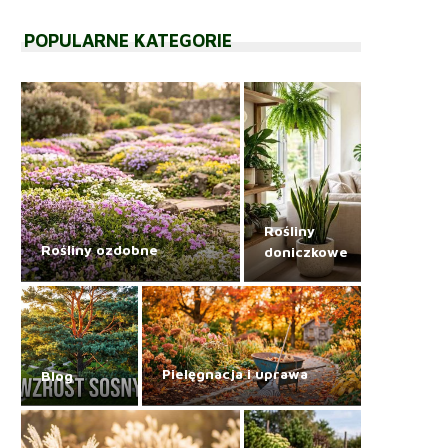
POPULARNE KATEGORIE
Rośliny
Rośliny ozdobne
doniczkowe
Pielęgnacja i uprawa
Blog