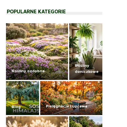
POPULARNE KATEGORIE
Rośliny
Rośliny ozdobne
doniczkowe
Pielęgnacja i uprawa
Blog