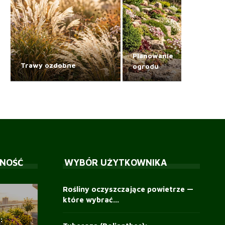
Planowanie
Trawy ozdobne
ogrodu
NOŚĆ
WYBÓR UŻYTKOWNIKA
Rośliny oczyszczające powietrze —
które wybrać...
:
Trawy zimozielone —
Wierzba płacząca — sekrety
Rośliny okrywowe — zielony
Rośliny oczyszczające