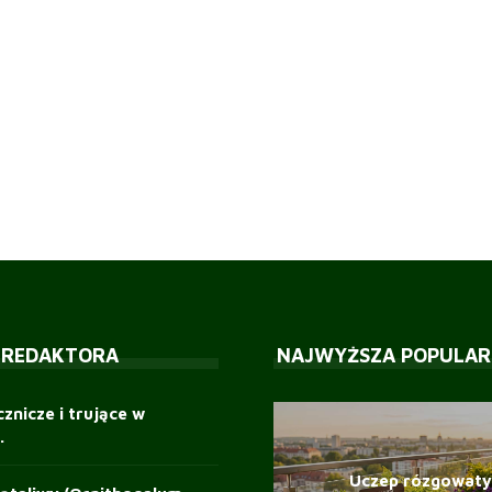
 REDAKTORA
NAJWYŻSZA POPULAR
cznicze i trujące w
.
Uczep rózgowaty