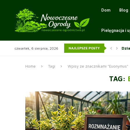
Dom
Blog
Pielęgnacja i 
Dzi
NAJLEPSZE POSTY
czwartek, 6 sierpnia, 2026
Gatu
Sza
Roz
Jak
Ści
Wią
Sit
Wią
Home
Tagi
Wpisy ze znacznikami "Euonymus"
TAG: