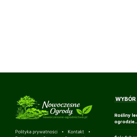
WYBÓR
Rośliny le
ogrodzie..
Polityka prywatności
Kontakt